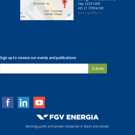
Cep: 22231-000
+55 21 3799-6100
fgvenergia@fgv.br
Sign up to receive our events and publications
E
-
m
a
i
l
*
Advising public and private companies in Brazil and abroad.