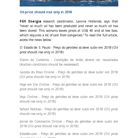
Oil price should rise only in 2018
FGV Energia
research coordinator, Lavinia Hollanda, says that
“never so much oil has been produced and never so much oil has
been stored. This scenario leaves prices at US$ 40 and at low bias,
which requires a lot of care from companies.” To read the full article,
access the news below:
O Estado de S. Paulo - Preço do petróleo só deve subir em 2018 (Oil
price should rise only in 2018)
Diário do Comércio - Condições de leilão devem ser reavaliadas
(Auction conditions should be reassessed)
Gazeta do Povo Online - Preço do petróleo só deve subir em 2018
(Oil price should rise only in 2018)
Hoje em Dia Online - Preço do petróleo só deve subir em 2018 (Oil
price should rise only in 2018)
Veja Online - Preço do petróleo só deve subir em 2018 (Oil price
should rise only in 2018)
Yahoo! Notícias - Preço do petróleo só deve subir em 2018 (Oil price
should rise only in 2018)
Jornal do Commercio Online - Preço do petróleo só deve subir em
2018 (Oil price should rise only in 2018)
Estadão.com - Preço do petróleo só deve subir em 2018 (Oil price