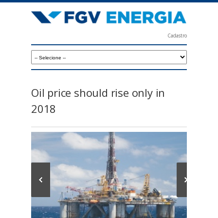
Skip
to
main
Cadastro
content
F
G
V
E
Oil price should rise only in
n
2018
e
r
g
i
a