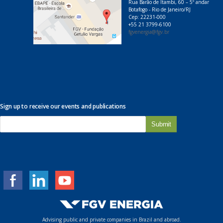
Rua Barão de Itambi, 60 – 5º andar
Botafogo - Rio de Janeiro/RJ
Cep: 22231-000
+55 21 3799-6100
fgvenergia@fgv.br
Sign up to receive our events and publications
E
-
m
a
i
l
*
Advising public and private companies in Brazil and abroad.