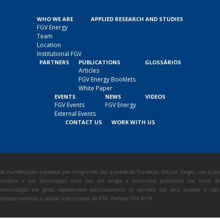
WHO WE ARE
APPLIED RESEARCH AND STUDIES
FGV Energy
Team
Location
Institutional FGV
PARTNERS
PUBLICATIONS
GLOSSÁRIOS
Articles
FGV Energy Booklets
White Paper
EVENTS
NEWS
VIDEOS
FGV Events
FGV Energy
External Events
CONTACT US
WORK WITH US
As manifestações expressas por integrantes dos quadros da Fundação Getulio Vargas, nas quais
constem a sua identificação como tais, em artigos e entrevistas publicados nos meios de
comunicação em geral, representam exclusivamente as opiniões dos seus autores e não,
necessariamente, a posição institucional da FGV. Portaria FGV Nº19