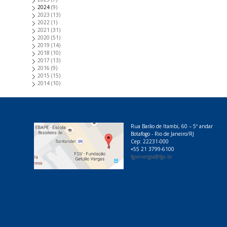
2024
(9)
2023
(13)
2022
(1)
2021
(31)
2020
(51)
2019
(14)
2018
(10)
2017
(13)
2016
(9)
2015
(15)
2014
(10)
Rua Barão de Itambi, 60 – 5º andar
Botafogo - Rio de Janeiro/RJ
Cep: 22231-000
+55 21 3799-6100
fgvenergia@fgv.br