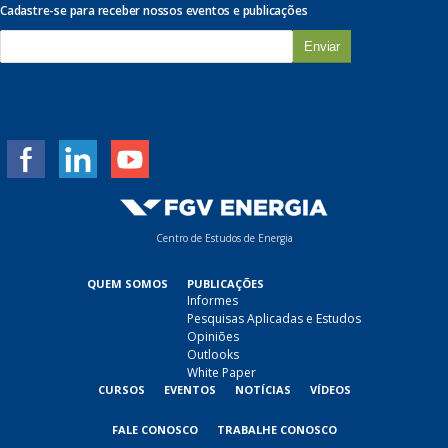
Cadastre-se para receber nossos eventos e publicações
E
-
m
a
i
l
*
Centro de Estudos de Energia
QUEM SOMOS
PUBLICAÇÕES
Informes
Pesquisas Aplicadas e Estudos
Opiniões
Outlooks
White Paper
CURSOS
EVENTOS
NOTÍCIAS
VÍDEOS
FALE CONOSCO
TRABALHE CONOSCO