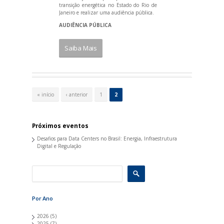
transição energética no Estado do Rio de
Janeiro e realizar uma audiência pública.
AUDIÊNCIA PÚBLICA
Saiba Mais
P
á
« início
‹ anterior
1
2
g
i
n
a
Próximos eventos
s
Desafios para Data Centers no Brasil: Energia, Infraestrutura
Digital e Regulação
Por Ano
2026
(5)
2025
(7)