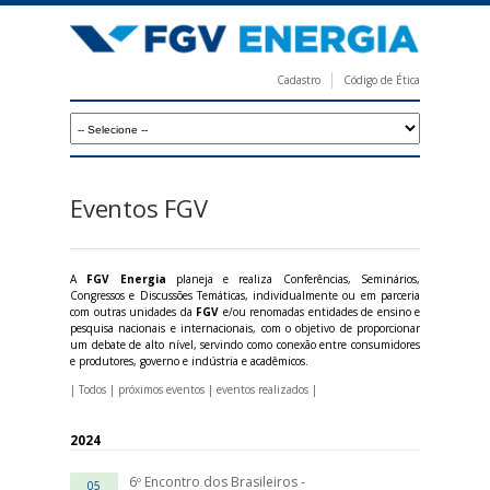
Pular
para
o
Cadastro
Código de Ética
conteúdo
F
principal
G
V
E
Eventos FGV
n
e
A
FGV Energia
planeja e realiza Conferências, Seminários,
r
Congressos e Discussões Temáticas, individualmente ou em parceria
com outras unidades da
FGV
e/ou renomadas entidades de ensino e
g
pesquisa nacionais e internacionais, com o objetivo de proporcionar
um debate de alto nível, servindo como conexão entre consumidores
i
e produtores, governo e indústria e acadêmicos.
a
|
Todos
|
próximos eventos
|
eventos realizados
|
2024
6º Encontro dos Brasileiros -
05