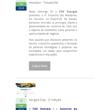
Houston - Texas/USA
mai
2024
Nesse domingo (5) a
FGV Energia
promoveu o 6º Encontro dos Brasileiros,
em Houston, no Texas/EUA. Na ocasião,
estiveram reunidos os principais líderes e
personalidades da indústria de O&G com
o objetivo de estabelecer novas parcerias e
oportunidades de negócios.
Para aqueles que estiveram presentes no
evento, o encontro possibilitou a formação
de parcerias estratégicas e propiciou aos
convidados um espaço para compartilhar
experiências e discussões.
Saiba Mais
Sergipe Day - 2ª edição
12
mar
A
FGV Energia
e o
Governo do
2024