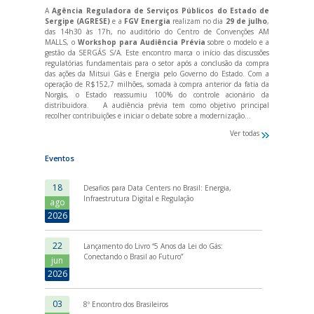
A
Agência Reguladora de Serviços Públicos do Estado de
Sergipe (AGRESE)
e a
FGV Energia
realizam no dia
29 de julho
,
das 14h30 às 17h, no auditório do Centro de Convenções AM
MALLS, o
Workshop para Audiência Prévia
sobre o modelo e a
gestão da SERGÁS S/A. Este encontro marca o início das discussões
regulatórias fundamentais para o setor após a conclusão da compra
das ações da Mitsui Gás e Energia pelo Governo do Estado. Com a
operação de R$152,7 milhões, somada à compra anterior da fatia da
Norgás, o Estado reassumiu 100% do controle acionário da
distribuidora. A audiência prévia tem como objetivo principal
recolher contribuições e iniciar o debate sobre a modernização...
Ver todas
Eventos
18
Desafios para Data Centers no Brasil: Energia,
Infraestrutura Digital e Regulação
ago
2026
22
Lançamento do Livro “5 Anos da Lei do Gás:
Conectando o Brasil ao Futuro”
jun
Licença na Foz do Amazonas: marco para a
2026
sustentabilidade e a segurança energética
do Brasil
Autores: FGV Energia
03
8º Encontro dos Brasileiros
Data:
24/10/2025