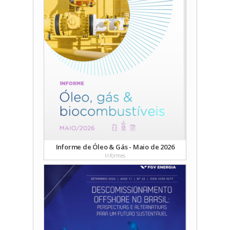
Autores: Leandra Cordeiro Amaral, Jéssica Germano
de Lima Silva, Clarissa Brandão Kowarski e Luiza
Gomes Guitarrari
Data:
01/07/2026
Da escassez ao excesso: o sistema elétrico
diante de uma nova realidade
Autores: Felipe Gonçalves
Data:
08/06/2026
Impactos do conflito no Oriente Médio para
a logística e comércio de commodities
Autores: Fernanda Senna, Jéssica Germano, João
Victor Marques e Luiza Guitarrari
Data:
18/03/2026
Informe de Óleo & Gás - Maio de 2026
Informes