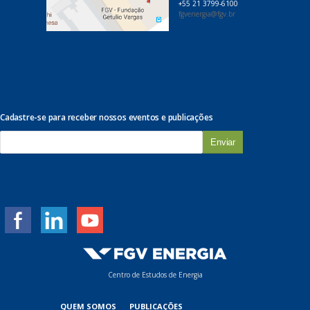
+55 21 3799-6100
fgvenergia@fgv.br
Cadastre-se para receber nossos eventos e publicações
E
-
m
a
i
l
*
Centro de Estudos de Energia
QUEM SOMOS
PUBLICAÇÕES