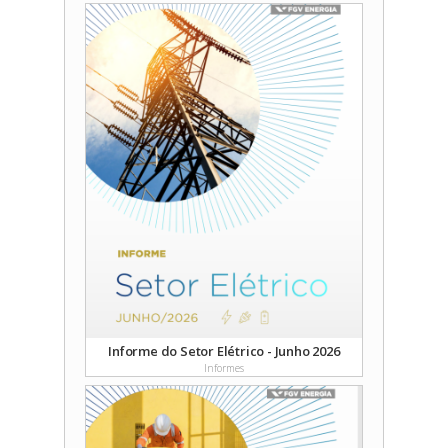
Data:
06/02/2026
Licença na Foz do Amazonas: marco para a
sustentabilidade e a segurança energética
do Brasil
Autores: FGV Energia
Data:
24/10/2025
O LONGO JUNHO DO ORIENTE MÉDIO:
Impactos do Conflito Irã-Israel no Setor de
O&G e Reflexões para o Brasil
Autores: Luiza Guitarrari e João Victor Marques
Cardoso
Data:
02/07/2025
100 DIAS DE GOVERNO TRUMP E SEUS
IMPACTOS AO MERCADO DE ENERGIA
Autores: Luiza Guitarrari
Data:
09/05/2025
Informe do Setor Elétrico - Junho 2026
Informes
A vulnerabilidade do Brasil aos fertilizantes
importados: uma análise da fragilidade por
nutrientes