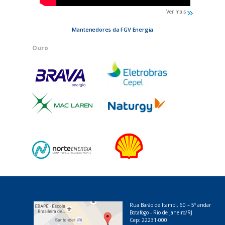
Ver mais
Mantenedores da FGV Energia
Ouro
Rua Barão de Itambi, 60 – 5º andar
Botafogo - Rio de Janeiro/RJ
Cep: 22231-000