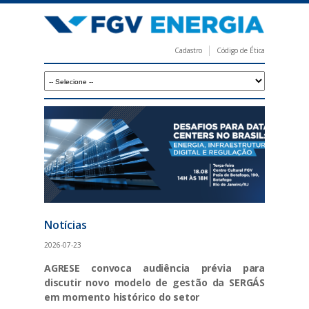
Pular
para
o
Cadastro
Código de Ética
conteúdo
F
principal
G
V
E
n
e
r
g
Notícias
i
a
2026-07-23
AGRESE convoca audiência prévia para
discutir novo modelo de gestão da SERGÁS
em momento histórico do setor