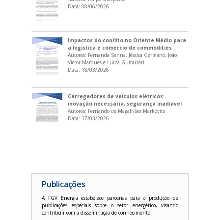
Impactos do conflito no Oriente Médio para
a logística e comércio de commodities
Autores: Fernanda Senna, Jéssica Germano, João
Victor Marques e Luiza Guitarrari
Data:
18/03/2026
Carregadores de veículos elétricos:
inovação necessária, segurança inadiável
Autores: Fernando de Magalhães Markovits
Data:
17/03/2026
NOVOS DESDOBRAMENTOS DE CONFLITOS
NO ORIENTE MÉDIO: Reflexões e potenciais
impactos para o mercado global
Autores: Fernanda Senna, Luiza Guitarrari e Marcio
Ver mais
Lago Couto
Data:
04/03/2026
Publicações
A GEOPOLÍTICA DO URÂNIO: PODER,
A FGV Energia estabelece parcerias para a produção de
SOBERANIA E A NOVA ORDEM ENERGÉTICA
publicações especiais sobre o setor energético, visando
MUNDIAL
contribuir com a disseminação de conhecimento.
Autores: Leonam Guimarães