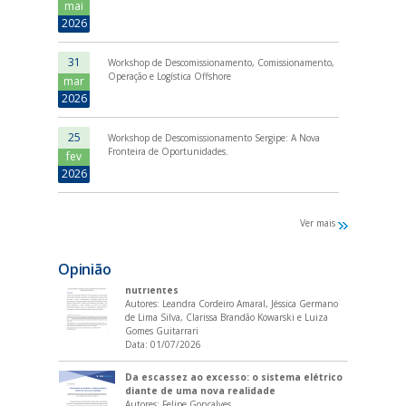
mai
2026
O LONGO JUNHO DO ORIENTE MÉDIO:
Impactos do Conflito Irã-Israel no Setor de
31
Workshop de Descomissionamento, Comissionamento,
O&G e Reflexões para o Brasil
Operação e Logística Offshore
Autores: Luiza Guitarrari e João Victor Marques
mar
Cardoso
2026
Data:
02/07/2025
25
Workshop de Descomissionamento Sergipe: A Nova
100 DIAS DE GOVERNO TRUMP E SEUS
Fronteira de Oportunidades.
IMPACTOS AO MERCADO DE ENERGIA
fev
Autores: Luiza Guitarrari
2026
Data:
09/05/2025
Ver mais
A vulnerabilidade do Brasil aos fertilizantes
importados: uma análise da fragilidade por
Opinião
nutrientes
Autores: Leandra Cordeiro Amaral, Jéssica Germano
de Lima Silva, Clarissa Brandão Kowarski e Luiza
Gomes Guitarrari
Data:
01/07/2026
Da escassez ao excesso: o sistema elétrico
diante de uma nova realidade
Autores: Felipe Gonçalves
Data:
08/06/2026