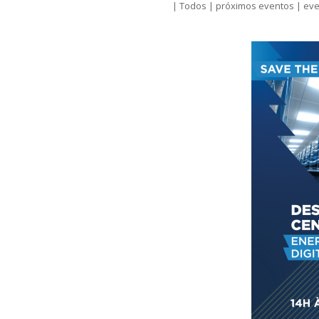
|
Todos
|
próximos eventos
|
eve
a