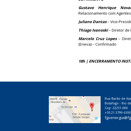
Gustavo Henrique Nov
Relacionamento com Agentes 
Juliano Dantas
– Vice-Presid
Thiago Ivanoski
– Diretor de
Marcelo Cruz Lopes
– Diret
(Eneva) – Confirmado
18h | ENCERRAMENTO INSTI
Rua Barão de Ita
Botafogo - Rio de
Cep: 22231-000
+55 21 3799-6100
fgvenergia@fg