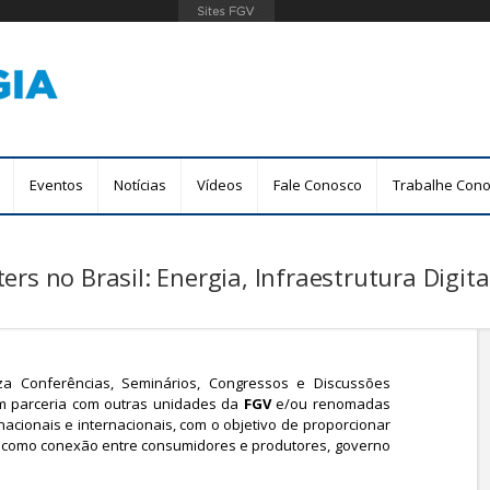
Pular
para
o
conteúdo
principal
Eventos
Notícias
Vídeos
Fale Conosco
Trabalhe Con
rs no Brasil: Energia, Infraestrutura Digit
za Conferências, Seminários, Congressos e Discussões
em parceria com outras unidades da
FGV
e/ou renomadas
acionais e internacionais, com o objetivo de proporcionar
do como conexão entre consumidores e produtores, governo