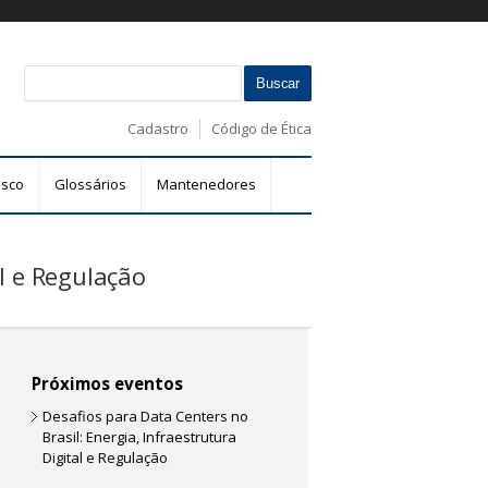
B
F
u
s
o
Cadastro
Código de Ética
c
r
a
m
r
osco
Glossários
Mantenedores
u
l
á
al e Regulação
r
i
o
d
e
Próximos eventos
b
Desafios para Data Centers no
u
Brasil: Energia, Infraestrutura
s
Digital e Regulação
c