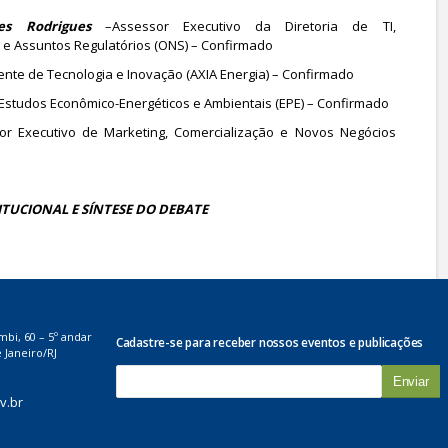
aes Rodrigues
–Assessor Executivo da Diretoria de TI,
e Assuntos Regulatórios (ONS) – Confirmado
ente de Tecnologia e Inovação (AXIA Energia) – Confirmado
 Estudos Econômico-Energéticos e Ambientais (EPE) – Confirmado
or Executivo de Marketing, Comercialização e Novos Negócios
TUCIONAL E SÍNTESE DO DEBATE
mbi, 60 – 5º andar
Cadastre-se para receber nossos eventos e publicações
 Janeiro/RJ
E
-
v.br
m
a