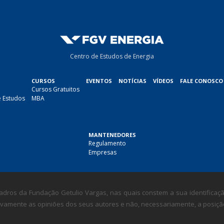
i
l
*
Centro de Estudos de Energia
CURSOS
EVENTOS
NOTÍCIAS
VÍDEOS
FALE CONOSCO
Cursos Gratuitos
e Estudos
MBA
MANTENEDORES
Regulamento
Empresas
dros da Fundação Getulio Vargas, nas quais constem a sua identificação
amente as opiniões dos seus autores e não, necessariamente, a posição i