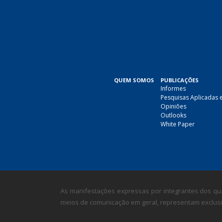
QUEM SOMOS
PUBLICAÇÕES
Informes
Pesquisas Aplicadas 
Opiniões
Outlooks
White Paper
As manifestações expressas por integrantes dos qua
meios de comunicação em geral, representam exclusiv