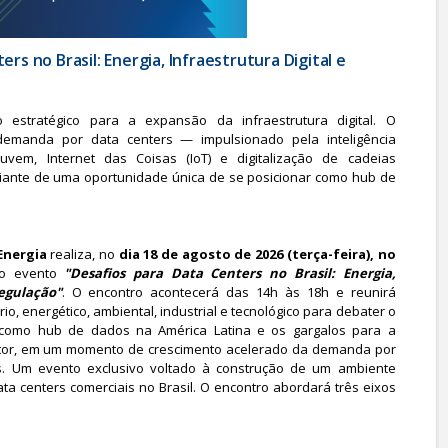
rs no Brasil: Energia, Infraestrutura Digital e
estratégico para a expansão da infraestrutura digital. O
demanda por data centers — impulsionado pela inteligência
nuvem, Internet das Coisas (IoT) e digitalização de cadeias
diante de uma oportunidade única de se posicionar como hub de
Energia
realiza, no
dia 18 de agosto de 2026 (terça-feira), no
 o evento
"Desafios para Data Centers no Brasil: Energia,
egulação"
. O encontro acontecerá das 14h às 18h e reunirá
io, energético, ambiental, industrial e tecnológico para debater o
l como hub de dados na América Latina e os gargalos para a
tor, em um momento de crescimento acelerado da demanda por
aís. Um evento exclusivo voltado à construção de um ambiente
a centers comerciais no Brasil. O encontro abordará três eixos