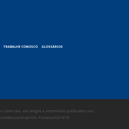
TRABALHE CONOSCO
GLOSSÁRIOS
 como tais, em artigos e entrevistas publicados nos
nstitucional da FGV. Portaria FGV Nº19