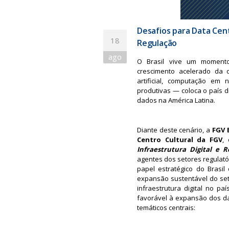
Desafios para Data Cente
18
Regulação
ago
O Brasil vive um momento 
crescimento acelerado da 
artificial, computação em 
produtivas — coloca o país 
dados na América Latina.
Diante deste cenário, a
FGV 
Centro Cultural da FGV
,
Infraestrutura Digital e R
agentes dos setores regulatór
papel estratégico do Brasi
expansão sustentável do se
infraestrutura digital no p
favorável à expansão dos dat
temáticos centrais: