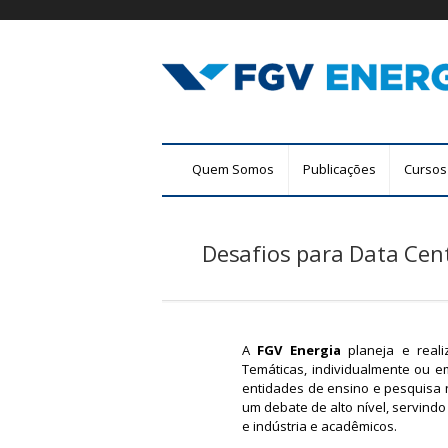
F
M
Quem Somos
Publicações
Cursos
G
e
n
V
u
Desafios para Data Cente
E
p
r
n
i
n
e
c
A
FGV Energia
planeja e reali
r
Temáticas, individualmente ou 
i
entidades de ensino e pesquisa n
p
g
um debate de alto nível, servin
a
e indústria e acadêmicos.
l
i