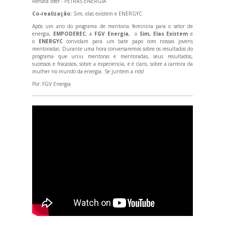
Renata Isfer - PETRAS ENERGIA
Co-realização:
Sim, elas existem e ENERGYC
Após um ano do programa de mentoria feminina para o setor de
energia,
EMPODEREC
, a
FGV Energia
, o
Sim, Elas Existem
e
o
ENERGYC
convidam para um bate papo com nossas jovens
mentoradas. Durante uma hora conversaremos sobre os resultados do
programa que uniu mentoras e mentoradas, seus resultados,
sucessos e fracassos, sobre a experiencia, e é claro, sobre a carreira da
mulher no mundo da energia. Se juntem a nós!
Por:
FGV Energia