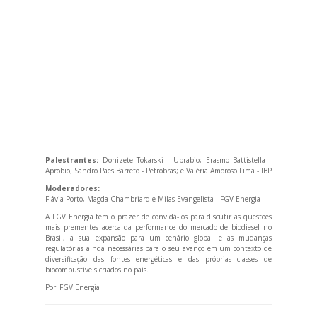
Palestrantes:
Donizete Tokarski - Ubrabio; Erasmo Battistella -
Aprobio; Sandro Paes Barreto - Petrobras; e Valéria Amoroso Lima - IBP
Moderadores:
Flávia Porto, Magda Chambriard e Milas Evangelista - FGV Energia
A FGV Energia tem o prazer de convidá-los para discutir as questões
mais prementes acerca da performance do mercado de biodiesel no
Brasil, a sua expansão para um cenário global e as mudanças
regulatórias ainda necessárias para o seu avanço em um contexto de
diversificação das fontes energéticas e das próprias classes de
biocombustíveis criados no país.
Por:
FGV Energia