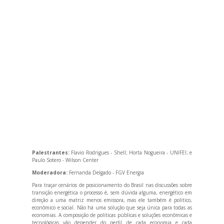
Palestrantes:
Flavio Rodrigues - Shell; Horta Nogueira - UNIFEI; e
Paulo Sotero - Wilson Center
Moderadora:
Fernanda Delgado - FGV Energia
Para traçar cenários de posicionamento do Brasil nas discussões sobre
transição energética o processo é, sem dúvida alguma, energético em
direção a uma matriz menos emissora, mas ele também é politico,
econômico e social. Não há uma solução que seja única para todas as
economias. A composição de politicas públicas e soluções econômicas e
tecnológicas vão depender do perfil de cada economia e cada