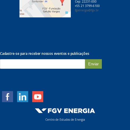
Cep: 22231-000
+55 21 3799-6100
fgvenergia@fgv.br
Cadastre-se para receber nossos eventos e publicações
E
-
m
a
i
l
*
Centro de Estudos de Energia