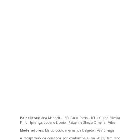
Painelistas:
Ana Mandeli - IBP; Carlo Faccio - ICL ; Guido Silveira
Filho - Ipiranga; Luciano Liborio - Raízen; e Sheyla Oliveira - Vibra
Moderadores:
Marcio Couto e Fernanda Delgado - FGV Energia
A recuperação da demanda por combustíveis, em 2021, tem sido