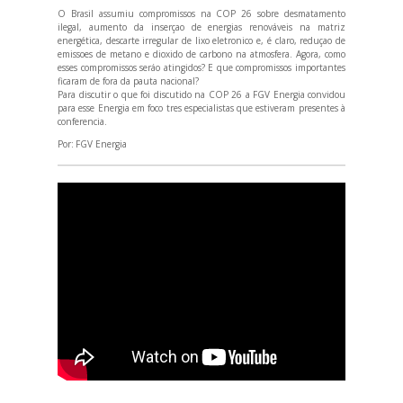
O Brasil assumiu compromissos na COP 26 sobre desmatamento
ilegal, aumento da inserçao de energias renováveis na matriz
energética, descarte irregular de lixo eletronico e, é claro, reduçao de
emissoes de metano e dioxido de carbono na atmosfera. Agora, como
esses compromissos seráo atingidos? E que compromissos importantes
ficaram de fora da pauta nacional?
Para discutir o que foi discutido na COP 26 a FGV Energia convidou
para esse Energia em foco tres especialistas que estiveram presentes à
conferencia.
Por:
FGV Energia