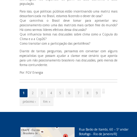
população.
Para isso, que politicas públicas estão incentivando uma matriz mais
descarbonizada no Brasil, estamos fazendo o dever de casa?
Que caminhos o Brasil deve tomar para aproveitar seu
posicionamento como uma das matrizes mais carbon free do mundo?
Há como sermos líderes efetivos dessa discussão?
Que influencia temos nas discussões sobre clima como a Cúpula do
Clima e a a Cop26?
Como transitar com a participação das pertoliferas?
Diante de tantas perguntas, pensamos em conversar com alguns
especialistas que possam ajudar a clarear esse cenário que aponta
para um não posicionamento brasileiro nas discussões, pelo menos de
forma contundente.
Por:
FGV Energia
P
á
…
1
2
3
4
5
6
7
8
9
g
i
próximo ›
fim »
n
a
s
Rua Barão de Itambi, 60 – 5º andar
Botafogo - Rio de Janeiro/RJ