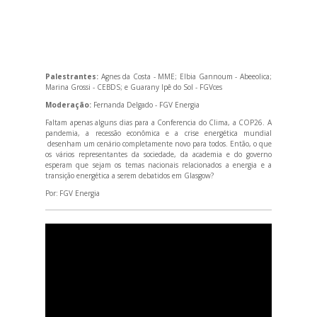
Palestrantes:
Agnes da Costa - MME; Elbia Gannoum - Abeeolica;
Marina Grossi - CEBDS; e Guarany Ipê do Sol - FGVces
Moderação:
Fernanda Delgado - FGV Energia
Faltam apenas alguns dias para a Conferencia do Clima, a COP26. A
pandemia, a recessão econômica e a crise energética mundial
desenham um cenário completamente novo para todos. Então, o que
os vários representantes da sociedade, da academia e do governo
esperam que sejam os temas nacionais relacionados a energia e a
transição energética a serem debatidos em Glasgow?
Por:
FGV Energia