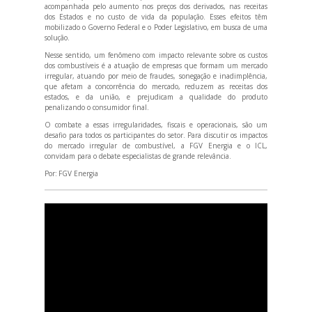
acompanhada pelo aumento nos preços dos derivados, nas receitas
dos Estados e no custo de vida da população. Esses efeitos têm
mobilizado o Governo Federal e o Poder Legislativo, em busca de uma
solução.
Nesse sentido, um fenômeno com impacto relevante sobre os custos
dos combustíveis é a atuação de empresas que formam um mercado
irregular, atuando por meio de fraudes, sonegação e inadimplência,
que afetam a concorrência do mercado, reduzem as receitas dos
estados, e da união, e prejudicam a qualidade do produto
penalizando o consumidor final.
O combate a essas irregularidades, fiscais e operacionais, são um
desafio para todos os participantes do setor. Para discutir os impactos
do mercado irregular de combustível, a FGV Energia e o ICL,
convidam para o debate especialistas de grande relevância.
Por:
FGV Energia