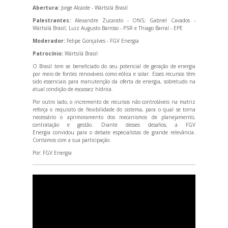
Abertura:
Jorge Alcaide - Wärtsilä Brasil
Palestrantes:
Alexandre Zucarato - ONS; Gabriel Cavados -
Wärtsilä Brasil; Luiz Augusto Barroso - PSR e Thiago Barral - EPE
Moderador:
Felipe Gonçalves - FGV Energia
Patrocínio:
Wärtsilä Brasil
O Brasil tem se beneficiado do seu potencial de geração de energia
por meio de fontes renováveis como eólica e solar. Esses recursos têm
sido essenciais para manutenção da oferta de energia, sobretudo na
atual condição de escassez hídrica.
Por outro lado, o incremento de recursos não controláveis na matriz
reforça o requisito de flexibilidade do sistema, para o qual se torna
necessário o aprimoramento dos mecanismos de planejamento,
contratação e gestão. Diante desses desafios, a FGV
Energia convidou para o debate especialistas de grande relevância.
Contamos com a sua participação.
Por:
FGV Energia