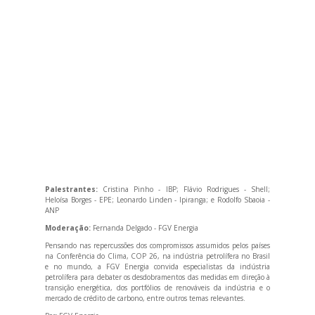
Palestrantes:
Cristina Pinho - IBP; Flávio Rodrigues - Shell;
Heloísa Borges - EPE; Leonardo Linden - Ipiranga; e Rodolfo Sbaoia -
ANP
Moderação:
Fernanda Delgado - FGV Energia
Pensando nas repercussões dos compromissos assumidos pelos países
na Conferência do Clima, COP 26, na indústria petrolífera no Brasil
e no mundo, a FGV Energia convida especialistas da indústria
petrolífera para debater os desdobramentos das medidas em direção à
transição energética, dos portfólios de renováveis da indústria e o
mercado de crédito de carbono, entre outros temas relevantes.