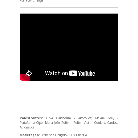
Por:
FGV Energia
Palestrantes:
Élbia Gannoum - Abeeólica; Maiara Folly -
Plataforma Cipó; Maria João Rolim - Rolim, Viotti, Goulart, Cardoso
Advogados
Moderação:
Fernanda Delgado - FGV Energia