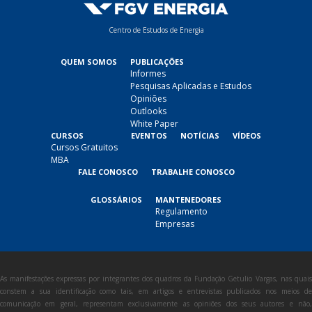
Centro de Estudos de Energia
QUEM SOMOS
PUBLICAÇÕES
Informes
Pesquisas Aplicadas e Estudos
Opiniões
Outlooks
White Paper
CURSOS
EVENTOS
NOTÍCIAS
VÍDEOS
Cursos Gratuitos
MBA
FALE CONOSCO
TRABALHE CONOSCO
GLOSSÁRIOS
MANTENEDORES
Regulamento
Empresas
As manifestações expressas por integrantes dos quadros da Fundação Getulio Vargas, nas quais
constem a sua identificação como tais, em artigos e entrevistas publicados nos meios de
comunicação em geral, representam exclusivamente as opiniões dos seus autores e não,