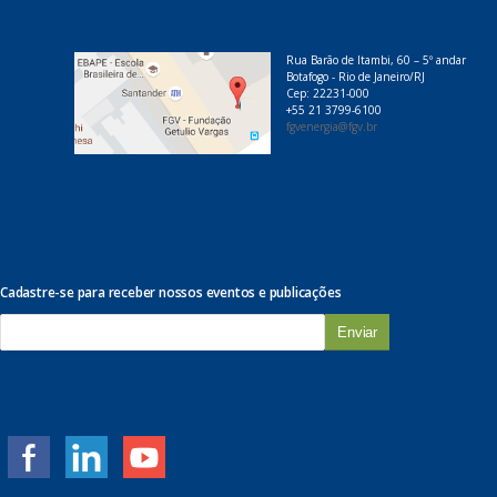
Rua Barão de Itambi, 60 – 5º andar
Botafogo - Rio de Janeiro/RJ
Cep: 22231-000
+55 21 3799-6100
fgvenergia@fgv.br
Cadastre-se para receber nossos eventos e publicações
E
-
m
a
i
l
*