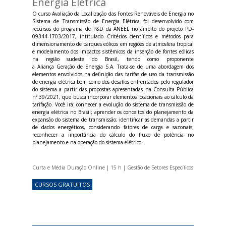
Energia Elétrica
O curso Avaliação da Localização das Fontes Renováveis de Energia no
Sistema de Transmissão de Energia Elétrica foi desenvolvido com
recursos do programa de P&D da ANEEL no âmbito do projeto PD-
09344-1703/2017, intitulado Critérios científicos e métodos para
dimensionamento de parques eólicos em regiões de atmosfera tropical
e modelamento dos impactos sistêmicos da inserção de fontes eólicas
na região sudeste do Brasil, tendo como proponente
a Aliança Geração de Energia S.A. Trata-se de uma abordagem dos
elementos envolvidos na definição das tarifas de uso da transmissão
de energia elétrica bem como dos desafios enfrentados pelo regulador
do sistema a partir das propostas apresentadas na Consulta Pública
n° 39/2021, que busca incorporar elementos locacionais ao cálculo da
tarifação. Você irá: conhecer a evolução do sistema de transmissão de
energia elétrica no Brasil; aprender os conceitos do planejamento da
expansão do sistema de transmissão; identificar as demandas a partir
de dados energéticos, considerando fatores de carga e sazonais;
reconhecer a importância do cálculo do fluxo de potência no
planejamento e na operação do sistema elétrico.
Curta e Média Duração Online | 15 h | Gestão de Setores Específicos
CURSOS GRATUITOS