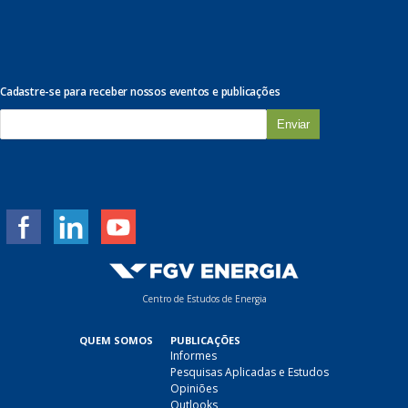
Cadastre-se para receber nossos eventos e publicações
E
-
m
a
i
l
*
Centro de Estudos de Energia
QUEM SOMOS
PUBLICAÇÕES
Informes
Pesquisas Aplicadas e Estudos
Opiniões
Outlooks