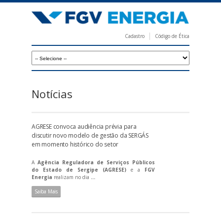
Pular
para
o
Cadastro
Código de Ética
conteúdo
F
principal
G
V
E
Notícias
n
e
AGRESE convoca audiência prévia para
r
discutir novo modelo de gestão da SERGÁS
em momento histórico do setor
g
i
A
Agência Reguladora de Serviços Públicos
do Estado de Sergipe (AGRESE)
e a
FGV
a
Energia
realizam no dia
...
Saiba Mais