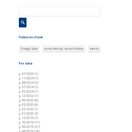
a
s
Palavras-chave
Energia Solar
carros elétricos; carros híbridos
evento
Por data
07/2026
(1)
11/2024
(1)
08/2024
(2)
07/2024
(1)
05/2024
(1)
12/2022
(1)
06/2020
(8)
03/2020
(6)
02/2020
(1)
01/2020
(3)
12/2019
(7)
10/2019
(11)
09/2019
(27)
08/2019
(26)