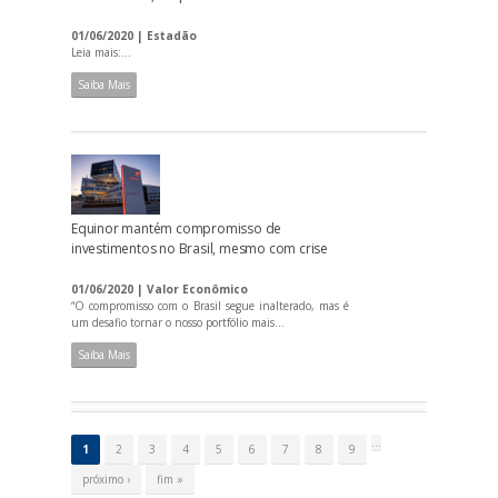
01/06/2020 | Estadão
Leia mais:...
Saiba Mais
Equinor mantém compromisso de
investimentos no Brasil, mesmo com crise
01/06/2020 | Valor Econômico
“O compromisso com o Brasil segue inalterado, mas é
um desafio tornar o nosso portfólio mais...
Saiba Mais
P
á
…
1
2
3
4
5
6
7
8
9
g
i
próximo ›
fim »
n