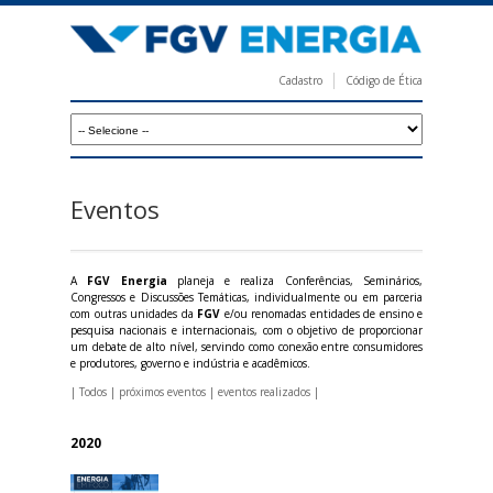
Pular
para
o
Cadastro
Código de Ética
conteúdo
F
principal
G
V
E
Eventos
n
e
A
FGV Energia
planeja e realiza Conferências, Seminários,
r
Congressos e Discussões Temáticas, individualmente ou em parceria
com outras unidades da
FGV
e/ou renomadas entidades de ensino e
g
pesquisa nacionais e internacionais, com o objetivo de proporcionar
um debate de alto nível, servindo como conexão entre consumidores
i
e produtores, governo e indústria e acadêmicos.
a
|
Todos
|
próximos eventos
|
eventos realizados
|
2020