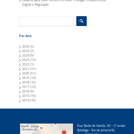
Desafios para Data Centers no Brasil: Energia, Infraestrutura
Digital e Regulação
Por Ano
2026
(5)
2025
(7)
2024
(9)
2023
(13)
2022
(1)
2021
(31)
2020
(51)
2019
(14)
2018
(10)
2017
(13)
2016
(9)
2015
(15)
2014
(10)
Rua Barão de Itambi, 60 – 5º andar
Botafogo - Rio de Janeiro/RJ