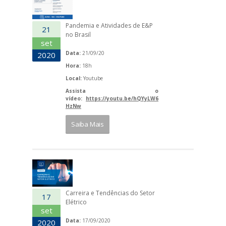
Pandemia e Atividades de E&P
21
no Brasil
set
Data:
21/09/20
2020
Hora:
18h
Local:
Youtube
Assista o
vídeo:
https://youtu.be/hQYyLW6
HzNw
Saiba Mais
Carreira e Tendências do Setor
17
Elétrico
set
Data:
17/09/2020
2020