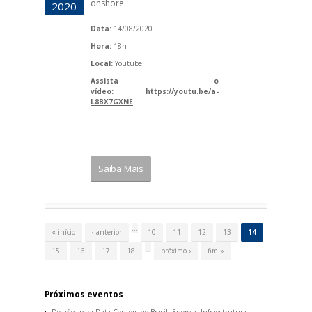
onshore
2020
Data:
14/08/2020
Hora:
18h
Local:
Youtube
Assista o
vídeo:
https://youtu.be/a-
L8BX7GXNE
Saiba Mais
P
á
…
« início
‹ anterior
10
11
12
13
14
g
i
…
15
16
17
18
próximo ›
fim »
n
a
s
Próximos eventos