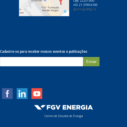
Cep: 22231-000
+55 21 3799-6100
fgvenergia@fgv.br
Cadastre-se para receber nossos eventos e publicações
E
-
m
a
i
l
*
Centro de Estudos de Energia