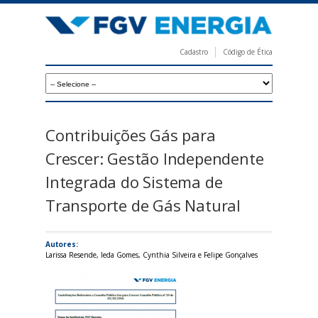
Pular
para
o
Cadastro
Código de Ética
conteúdo
F
principal
G
V
E
Contribuições Gás para
n
Crescer: Gestão Independente
e
Integrada do Sistema de
r
Transporte de Gás Natural
g
i
Autores:
a
Larissa Resende, Ieda Gomes, Cynthia Silveira e Felipe Gonçalves