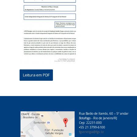
Leitura em PDF
Rua Barão de Itambi, 60 – 5º andar
Botafogo - Rio de Janeiro/RJ
Cep: 22231-000
+55 21 3799-6100
fgvenergia@fgv.br