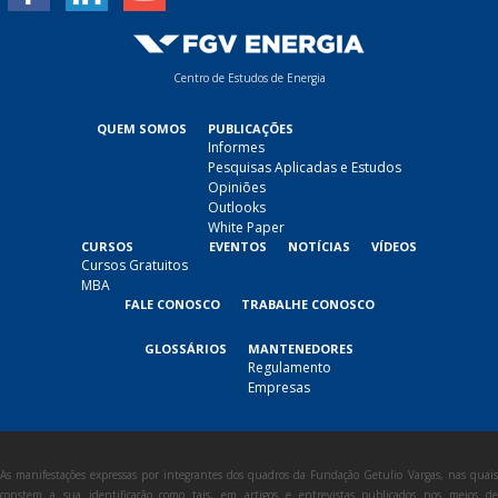
Centro de Estudos de Energia
QUEM SOMOS
PUBLICAÇÕES
Informes
Pesquisas Aplicadas e Estudos
Opiniões
Outlooks
White Paper
CURSOS
EVENTOS
NOTÍCIAS
VÍDEOS
Cursos Gratuitos
MBA
FALE CONOSCO
TRABALHE CONOSCO
GLOSSÁRIOS
MANTENEDORES
Regulamento
Empresas
As manifestações expressas por integrantes dos quadros da Fundação Getulio Vargas, nas quais
constem a sua identificação como tais, em artigos e entrevistas publicados nos meios de