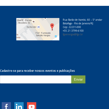
Rua Barão de Itambi, 60 – 5º andar
Botafogo - Rio de Janeiro/RJ
Cep: 22231-000
+55 21 3799-6100
fgvenergia@fgv.br
Cadastre-se para receber nossos eventos e publicações
E
-
m
a
i
l
*