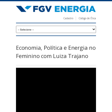
Pular
para
o
Cadastro
Código de Ética
conteúdo
F
principal
G
V
E
Economia, Política e Energia no
n
Feminino com Luiza Trajano
e
r
g
i
a