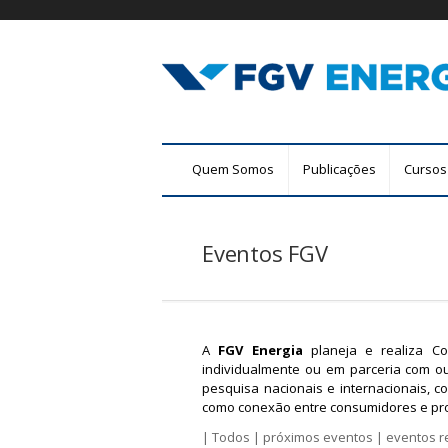
F
M
Quem Somos
Publicações
Cursos
G
e
n
V
u
Eventos FGV
E
p
r
n
i
n
e
c
A
FGV Energia
planeja e realiza Co
r
individualmente ou em parceria com o
i
pesquisa nacionais e internacionais, c
p
g
como conexão entre consumidores e pro
a
|
Todos
|
próximos eventos
|
eventos r
l
i