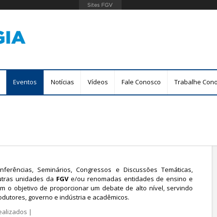
Pular
para
o
conteúdo
principal
Eventos
Notícias
Vídeos
Fale Conosco
Trabalhe Con
nferências, Seminários, Congressos e Discussões Temáticas,
utras unidades da
FGV
e/ou renomadas entidades de ensino e
om o objetivo de proporcionar um debate de alto nível, servindo
dutores, governo e indústria e acadêmicos.
ealizados
|