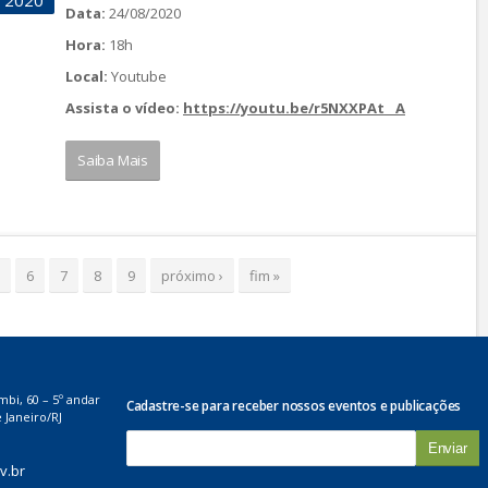
2020
Data:
24/08/2020
Hora:
18h
Local:
Youtube
Assista o vídeo:
https://youtu.be/r5NXXPAt__A
Saiba Mais
6
7
8
9
próximo ›
fim »
mbi, 60 – 5º andar
Cadastre-se para receber nossos eventos e publicações
 Janeiro/RJ
E
-
v.br
m