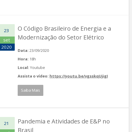
O Código Brasileiro de Energia e a
23
Modernização do Setor Elétrico
set
2020
Data:
23/09/2020
Hora:
18h
Local:
Youtube
Assista o vídeo:
https://youtu.be/vgsskqUjigI
Saiba Mais
Pandemia e Atividades de E&P no
21
Brasil