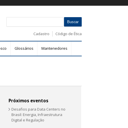
B
F
u
s
o
Cadastro
Código de Ética
c
r
a
m
r
osco
Glossários
Mantenedores
u
l
á
r
i
o
d
e
Próximos eventos
b
Desafios para Data Centers no
u
Brasil: Energia, Infraestrutura
s
Digital e Regulação
c