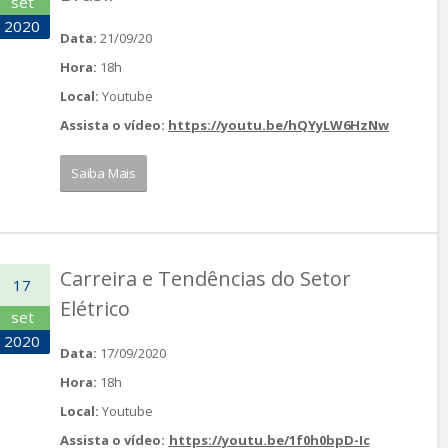
set
2020
Data:
21/09/20
Hora:
18h
Local:
Youtube
Assista o vídeo:
https://youtu.be/hQYyLW6HzNw
Saiba Mais
Carreira e Tendências do Setor
17
Elétrico
set
2020
Data:
17/09/2020
Hora:
18h
Local:
Youtube
Assista o vídeo:
https://youtu.be/1f0h0bpD-Ic