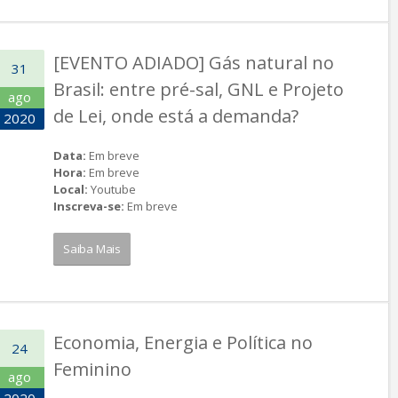
[EVENTO ADIADO] Gás natural no
31
Brasil: entre pré-sal, GNL e Projeto
ago
de Lei, onde está a demanda?
2020
Data:
Em breve
Hora:
Em breve
Local:
Youtube
Inscreva-se:
Em breve
Saiba Mais
Economia, Energia e Política no
24
Feminino
ago