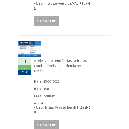
vídeo:
https://youtu.be/XAc_RSoaJG
s
Saiba Mais
Acelerando tendências: veículos,
15
combustíveis e pandemia no
jun
Brasil
2020
Data:
15/06/2020
Hora:
18h
Local:
Youtube
Assista o
vídeo:
https://youtu.be/kDGJt5szNB
o
Saiba Mais