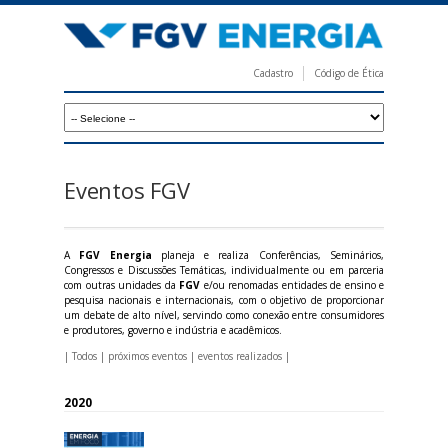
Pular
para
o
Cadastro
Código de Ética
conteúdo
F
principal
G
V
E
Eventos FGV
n
e
A
FGV Energia
planeja e realiza Conferências, Seminários,
r
Congressos e Discussões Temáticas, individualmente ou em parceria
com outras unidades da
FGV
e/ou renomadas entidades de ensino e
g
pesquisa nacionais e internacionais, com o objetivo de proporcionar
um debate de alto nível, servindo como conexão entre consumidores
i
e produtores, governo e indústria e acadêmicos.
a
|
Todos
|
próximos eventos
|
eventos realizados
|
2020