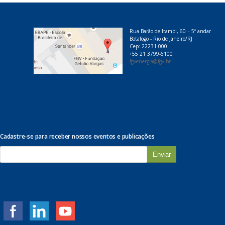
Rua Barão de Itambi, 60 – 5º andar
Botafogo - Rio de Janeiro/RJ
Cep: 22231-000
+55 21 3799-6100
fgvenergia@fgv.br
Cadastre-se para receber nossos eventos e publicações
E
-
m
a
i
l
*