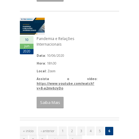
Pandemia e Relações
10
Internacionais
jun
2020
Data:
10/06/2020
Hora:
18h30
Local:
Zoom
Assista o vídeo:
https://www.youtube.com/watch?
v=8-a2mvbzyDo
Saiba Mais
P
á
« início
‹ anterior
1
2
3
4
5
6
g
i