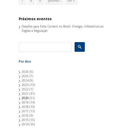
7
8
9
próximo ›
fim »
n
a
s
Próximos eventos
Desafios para Data Centers no Brasil: Energia, Infraestrutura
Digital e Regulação
Por Ano
2026
(5)
2025
(7)
2024
(9)
2023
(13)
2022
(1)
2021
(31)
2020
(51)
2019
(14)
2018
(10)
2017
(13)
2016
(9)
2015
(15)
2014
(10)