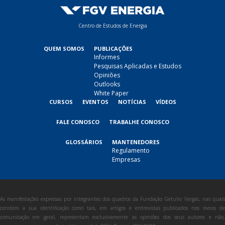
Centro de Estudos de Energia
QUEM SOMOS
PUBLICAÇÕES
Informes
Pesquisas Aplicadas e Estudos
Opiniões
Outlooks
White Paper
CURSOS
EVENTOS
NOTÍCIAS
VÍDEOS
FALE CONOSCO
TRABALHE CONOSCO
GLOSSÁRIOS
MANTENEDORES
Regulamento
Empresas
As manifestações expressas por integrantes dos quadros da Fundação Getulio Vargas, nas quais
constem a sua identificação como tais, em artigos e entrevistas publicados nos meios de
comunicação em geral, representam exclusivamente as opiniões dos seus autores e não,