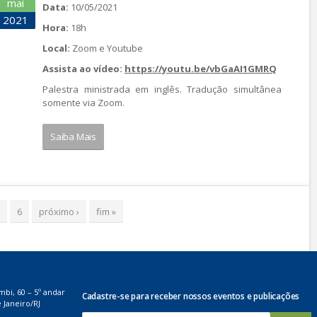
mai
Data:
10/05/2021
2021
Hora:
18h
Local:
Zoom e Youtube
Assista ao vídeo:
https://youtu.be/vbGaAI1GMRQ
Palestra ministrada em inglês. Tradução simultânea
somente via Zoom.
Saiba Mais
6
próximo ›
fim »
mbi, 60 – 5º andar
Cadastre-se para receber nossos eventos e publicações
 Janeiro/RJ