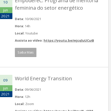
EmpodereC: Programa de mentoria
10
feminina do setor energético
jun
2021
Data:
10/06/2021
Hora:
14h
Local:
Youtube
Assista ao vídeo:
https://youtu.be/mjcqluUCu6I
Saiba Mais
World Energy Transition
09
jun
Data:
09/06/2021
2021
Hora:
12h
Local:
Zoom