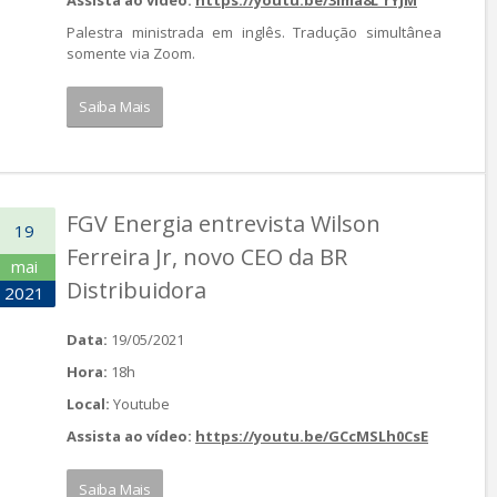
Assista ao vídeo:
https://youtu.be/3Ima8L_rYJM
Palestra ministrada em inglês. Tradução simultânea
somente via Zoom.
Saiba Mais
FGV Energia entrevista Wilson
19
Ferreira Jr, novo CEO da BR
mai
Distribuidora
2021
Data:
19/05/2021
Hora:
18h
Local:
Youtube
Assista ao vídeo:
https://youtu.be/GCcMSLh0CsE
Saiba Mais