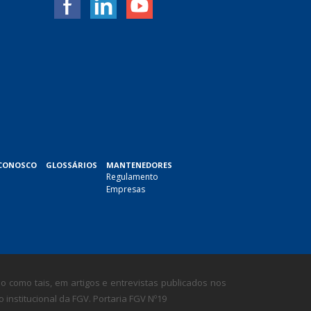
CONOSCO
GLOSSÁRIOS
MANTENEDORES
Regulamento
Empresas
 como tais, em artigos e entrevistas publicados nos
nstitucional da FGV. Portaria FGV Nº19