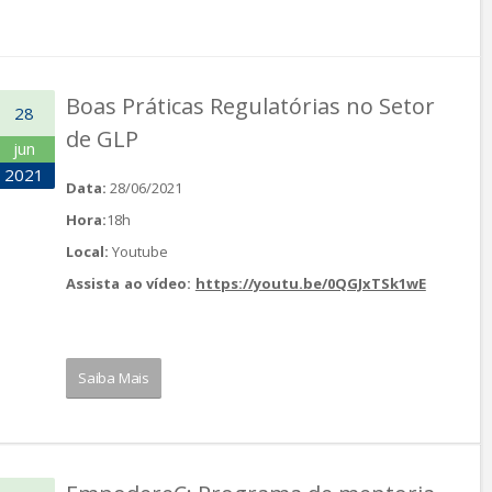
Boas Práticas Regulatórias no Setor
28
de GLP
jun
2021
Data:
28/06/2021
Hora:
18h
Local:
Youtube
Assista ao vídeo:
https://youtu.be/0QGJxTSk1wE
Saiba Mais