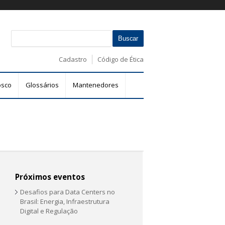
B
F
u
s
o
Cadastro
Código de Ética
c
r
a
m
r
osco
Glossários
Mantenedores
u
l
á
r
i
o
d
e
Próximos eventos
b
Desafios para Data Centers no
u
Brasil: Energia, Infraestrutura
s
Digital e Regulação
c