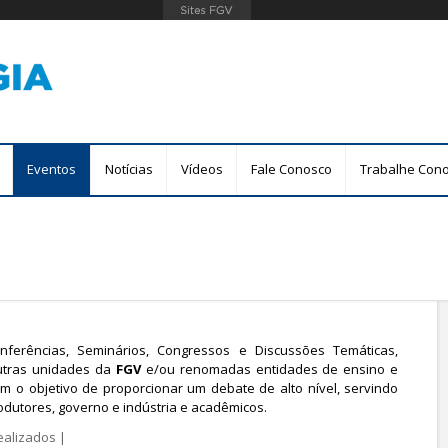
Pular
para
o
conteúdo
principal
Eventos
Notícias
Vídeos
Fale Conosco
Trabalhe Con
nferências, Seminários, Congressos e Discussões Temáticas,
utras unidades da
FGV
e/ou renomadas entidades de ensino e
om o objetivo de proporcionar um debate de alto nível, servindo
dutores, governo e indústria e acadêmicos.
ealizados
|