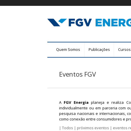
F
M
Quem Somos
Publicações
Cursos
G
e
n
V
u
Eventos FGV
E
p
r
n
i
n
e
c
A
FGV Energia
planeja e realiza Co
r
individualmente ou em parceria com o
i
pesquisa nacionais e internacionais, c
p
g
como conexão entre consumidores e pro
a
|
Todos
|
próximos eventos
|
eventos r
l
i