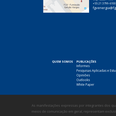
+55 21 3799-6100
fgvenergia@fg
QUEM SOMOS
PUBLICAÇÕES
Informes
Pesquisas Aplicadas e Est
Opiniões
Outlooks
White Paper
As manifestações expressas por integrantes dos qua
meios de comunicação em geral, representam exclusiv