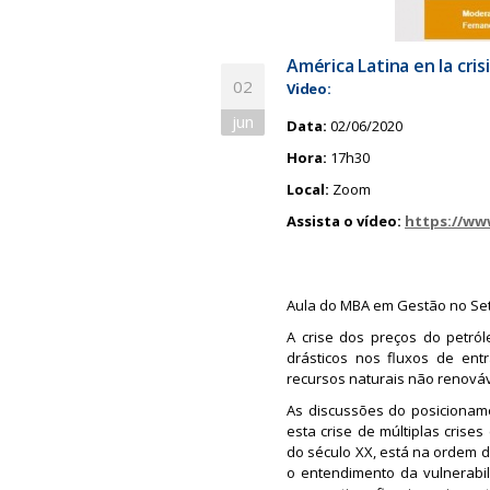
América Latina en la cri
02
Video:
jun
Data:
02/06/2020
Hora:
17h30
Local:
Zoom
Assista o vídeo:
https://ww
Aula do MBA em Gestão no Se
A crise dos preços do petró
drásticos nos fluxos de ent
recursos naturais não renováv
As discussões do posicioname
esta crise de múltiplas crise
do século XX, está na ordem do
o entendimento da vulnerabil