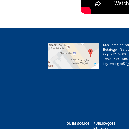
Rua Barão de Ita
Botafogo - Rio de
Cep: 22231-000
+55 21 3799-6100
fgvenergia@fg
QUEM SOMOS
PUBLICAÇÕES
Informes