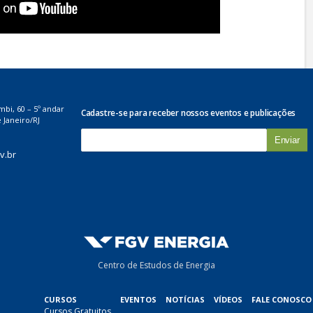
mbi, 60 – 5º andar
Cadastre-se para receber nossos eventos e publicações
 Janeiro/RJ
E
-
v.br
m
a
i
l
*
Centro de Estudos de Energia
CURSOS
EVENTOS
NOTÍCIAS
VÍDEOS
FALE CONOSCO
Cursos Gratuitos