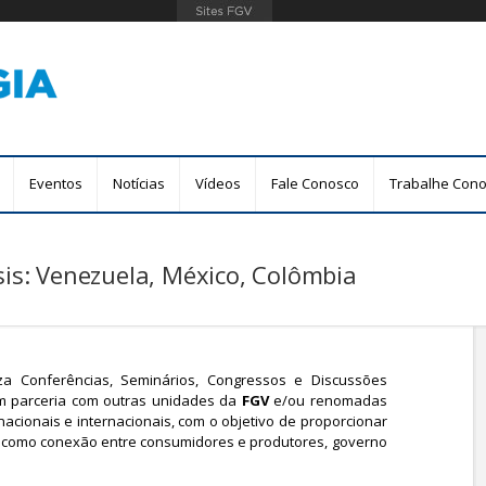
Pular
para
o
conteúdo
principal
Eventos
Notícias
Vídeos
Fale Conosco
Trabalhe Con
isis: Venezuela, México, Colômbia
za Conferências, Seminários, Congressos e Discussões
em parceria com outras unidades da
FGV
e/ou renomadas
acionais e internacionais, com o objetivo de proporcionar
do como conexão entre consumidores e produtores, governo