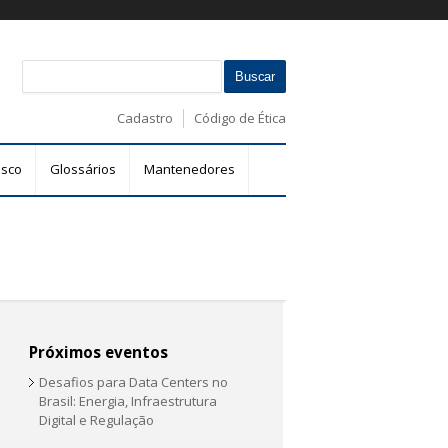
B
F
u
s
o
Cadastro
Código de Ética
c
r
a
m
r
osco
Glossários
Mantenedores
u
l
á
r
i
o
d
e
Próximos eventos
b
Desafios para Data Centers no
u
Brasil: Energia, Infraestrutura
s
Digital e Regulação
c