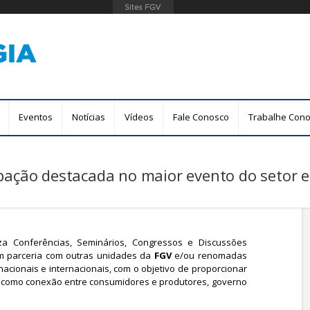
Pular
para
o
conteúdo
principal
Eventos
Notícias
Vídeos
Fale Conosco
Trabalhe Con
pação destacada no maior evento do setor elé
za Conferências, Seminários, Congressos e Discussões
em parceria com outras unidades da
FGV
e/ou renomadas
acionais e internacionais, com o objetivo de proporcionar
do como conexão entre consumidores e produtores, governo