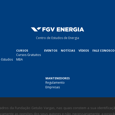
a
i
l
*
Centro de Estudos de Energia
CURSOS
EVENTOS
NOTÍCIAS
VÍDEOS
FALE CONOSCO
Cursos Gratuitos
e Estudos
MBA
MANTENEDORES
Regulamento
Empresas
dros da Fundação Getulio Vargas, nas quais constem a sua identificação
amente as opiniões dos seus autores e não, necessariamente, a posição i