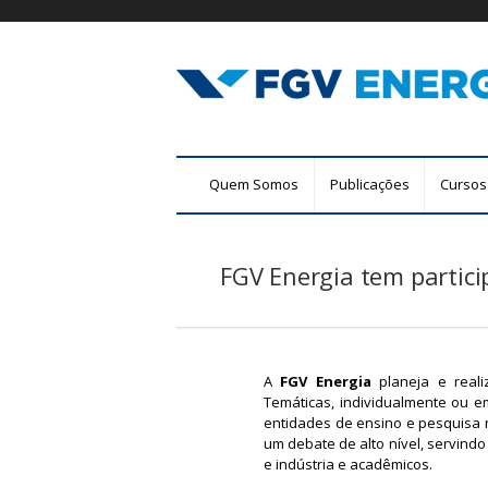
F
M
Quem Somos
Publicações
Cursos
G
e
n
V
u
FGV Energia tem partici
E
p
r
n
i
n
e
c
A
FGV Energia
planeja e reali
r
Temáticas, individualmente ou 
i
entidades de ensino e pesquisa n
p
g
um debate de alto nível, servin
a
e indústria e acadêmicos.
l
i