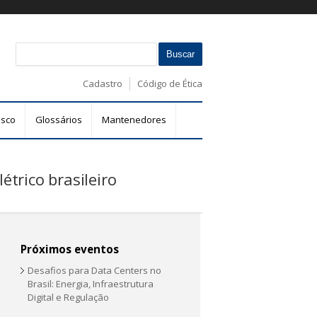
B
F
u
s
o
Cadastro
Código de Ética
c
r
a
m
r
osco
Glossários
Mantenedores
u
l
á
trico brasileiro
r
i
o
d
e
Próximos eventos
b
Desafios para Data Centers no
u
Brasil: Energia, Infraestrutura
s
Digital e Regulação
c