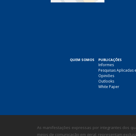
QUEM SOMOS
PUBLICAÇÕES
Informes
Pesquisas Aplicadas 
Opiniões
Outlooks
White Paper
As manifestações expressas por integrantes dos qua
meios de comunicação em geral, representam exclusiv