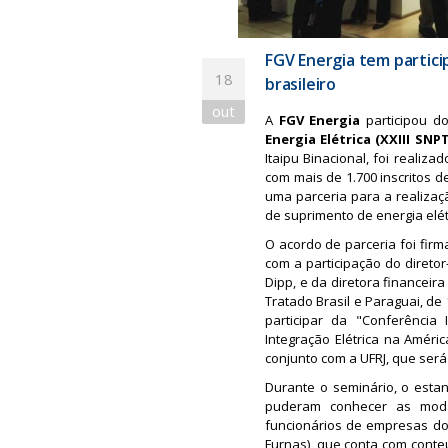
FGV Energia tem partici
18
brasileiro
out
A
FGV Energia
participou d
Energia Elétrica (XXIII SNP
Itaipu Binacional, foi realiz
com mais de 1.700 inscritos d
uma parceria para a realizaç
de suprimento de energia elétr
O acordo de parceria foi fir
com a participação do diretor-
Dipp, e da diretora financeir
Tratado Brasil e Paraguai, de
participar da "Conferência 
Integração Elétrica na Améri
conjunto com a UFRJ, que será
Durante o seminário, o est
puderam conhecer as moda
funcionários de empresas do s
Furnas), que conta com conte