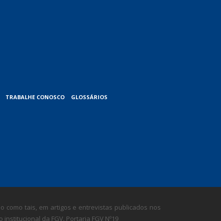
TRABALHE CONOSCO
GLOSSÁRIOS
 como tais, em artigos e entrevistas publicados nos
nstitucional da FGV. Portaria FGV Nº19