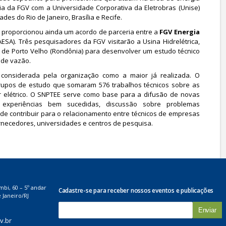
ria da FGV com a Universidade Corporativa da Eletrobras (Unise)
des do Rio de Janeiro, Brasília e Recife.
EE proporcionou ainda um acordo de parceria entre a
FGV Energia
ESA). Três pesquisadores da FGV visitarão a Usina Hidrelétrica,
s de Porto Velho (Rondônia) para desenvolver um estudo técnico
 de vazão.
 considerada pela organização como a maior já realizada. O
grupos de estudo que somaram 576 trabalhos técnicos sobre as
r elétrico. O SNPTEE serve como base para a difusão de novas
e experiências bem sucedidas, discussão sobre problemas
 de contribuir para o relacionamento entre técnicos de empresas
rnecedores, universidades e centros de pesquisa.
mbi, 60 – 5º andar
Cadastre-se para receber nossos eventos e publicações
 Janeiro/RJ
E
-
v.br
m