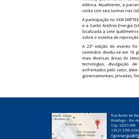
elétrica. Atualmente, a parce
conta com seis turmas nas cida
A participação no XXIII SNPT
e a Santo Antônio Energia (SA
localizada a sete quilômetro
sobre o sistema de reposição
A 23ª edição do evento foi
seminário dividiu-se em 16 
mais diversas áreas do seto
tecnologias, divulgação d
enfrentados pelo setor, além
governamentais, privadas, fo
Rua Barão de Ita
Botafogo - Rio de
Cep: 22231-000
+55 21 3799-6100
fgvenergia@fg