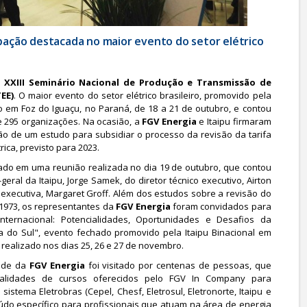
pação destacada no maior evento do setor elétrico
o
XXIII Seminário Nacional de Produção e Transmissão de
TEE)
. O maior evento do setor elétrico brasileiro, promovido pela
ado em Foz do Iguaçu, no Paraná, de 18 a 21 de outubro, e contou
e 295 organizações. Na ocasião, a
FGV Energia
e Itaipu firmaram
ão de um estudo para subsidiar o processo da revisão da tarifa
ica, previsto para 2023.
mado em uma reunião realizada no dia 19 de outubro, que contou
geral da Itaipu, Jorge Samek, do diretor técnico executivo, Airton
a executiva, Margaret Groff. Além dos estudos sobre a revisão do
 1973, os representantes da
FGV Energia
foram convidados para
Internacional: Potencialidades, Oportunidades e Desafios da
ca do Sul", evento fechado promovido pela Itaipu Binacional em
 realizado nos dias 25, 26 e 27 de novembro.
ande da
FGV Energia
foi visitado por centenas de pessoas, que
lidades de cursos oferecidos pelo FGV In Company para
istema Eletrobras (Cepel, Chesf, Eletrosul, Eletronorte, Itaipu e
údo específico para profissionais que atuam na área de energia