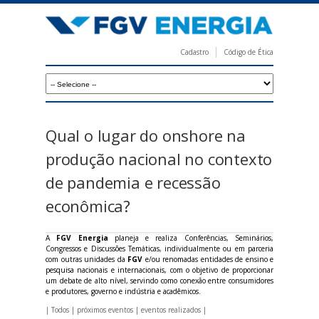
Pular
para
o
Cadastro
Código de Ética
conteúdo
F
principal
G
V
E
Qual o lugar do onshore na
n
produção nacional no contexto
e
de pandemia e recessão
r
econômica?
g
i
A
FGV Energia
planeja e realiza Conferências, Seminários,
Congressos e Discussões Temáticas, individualmente ou em parceria
a
com outras unidades da
FGV
e/ou renomadas entidades de ensino e
pesquisa nacionais e internacionais, com o objetivo de proporcionar
um debate de alto nível, servindo como conexão entre consumidores
e produtores, governo e indústria e acadêmicos.
|
Todos
|
próximos eventos
|
eventos realizados
|