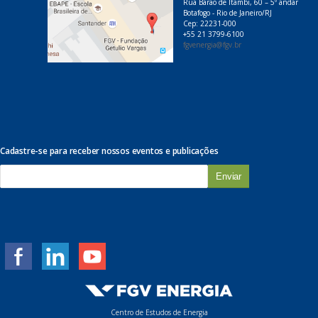
Rua Barão de Itambi, 60 – 5º andar
Botafogo - Rio de Janeiro/RJ
Cep: 22231-000
+55 21 3799-6100
fgvenergia@fgv.br
Cadastre-se para receber nossos eventos e publicações
E
-
m
a
i
l
*
Centro de Estudos de Energia