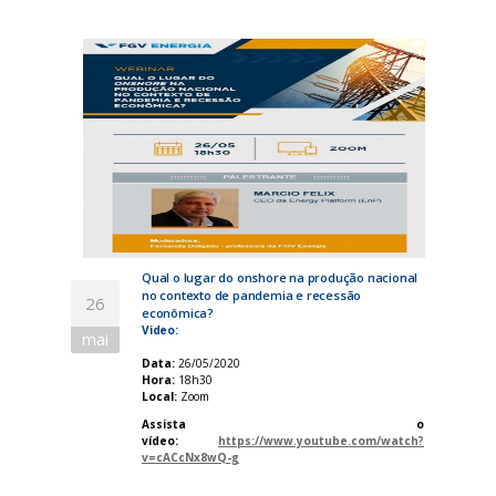
Qual o lugar do onshore na produção nacional
no contexto de pandemia e recessão
26
econômica?
Video:
mai
Data:
26/05/2020
Hora:
18h30
Local:
Zoom
Assista o
vídeo:
https://www.youtube.com/watch?
v=cACcNx8wQ-g