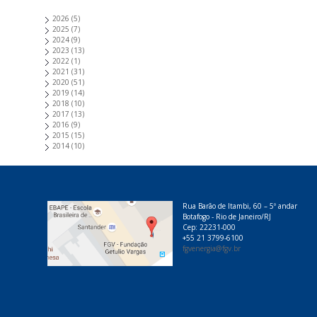
2026
(5)
2025
(7)
2024
(9)
2023
(13)
2022
(1)
2021
(31)
2020
(51)
2019
(14)
2018
(10)
2017
(13)
2016
(9)
2015
(15)
2014
(10)
Rua Barão de Itambi, 60 – 5º andar
Botafogo - Rio de Janeiro/RJ
Cep: 22231-000
+55 21 3799-6100
fgvenergia@fgv.br