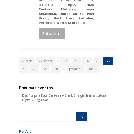
de dezembro de 2016
com o
patrocínio das empresas
Furnas
Centrais Elétricas, Itaipu
Binacional, United Airline, Enel
Brasil, Shell Brasil Petróleo,
Petrorio e Wärtisilä Brasil
,
o
Saiba Mais
P
á
…
« início
‹ anterior
22
23
24
25
26
g
i
…
27
28
29
30
próximo ›
fim »
n
a
s
Próximos eventos
Desafios para Data Centers no Brasil: Energia, Infraestrutura
Digital e Regulação
Por Ano