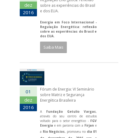
dez
sobre as experiências do Brasil
e dos EUA.
2016
Energia em Foco Internacional -
Regulação Energética: reflexão
sobre as experiências do Brasil e
dos EUA.
Saiba Mais
Fórum de Energia: VI Seminário
01
sobre Matriz e Segurança
dez
Energética Brasileira
2016
A
Fundação Getulio Vargas
,
através do seu centro de estudos
voltado para o setor energético -
FGV
Energia
e em parceria com a
Firjan
e
a
Rio Negócios
, promoveu no
dia 01