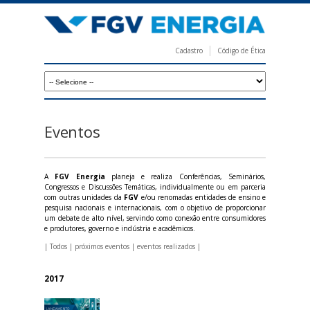
Pular
para
o
Cadastro
Código de Ética
conteúdo
F
principal
G
V
E
Eventos
n
e
A
FGV Energia
planeja e realiza Conferências, Seminários,
r
Congressos e Discussões Temáticas, individualmente ou em parceria
com outras unidades da
FGV
e/ou renomadas entidades de ensino e
g
pesquisa nacionais e internacionais, com o objetivo de proporcionar
um debate de alto nível, servindo como conexão entre consumidores
i
e produtores, governo e indústria e acadêmicos.
a
|
Todos
|
próximos eventos
|
eventos realizados
|
2017