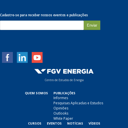
Cadastre-se para receber nossos eventos e publicações
E
-
m
a
i
l
*
Centro de Estudos de Energia
QUEM SOMOS
PUBLICAÇÕES
Informes
Pesquisas Aplicadas e Estudos
Opiniões
Outlooks
White Paper
CURSOS
EVENTOS
NOTÍCIAS
VÍDEOS