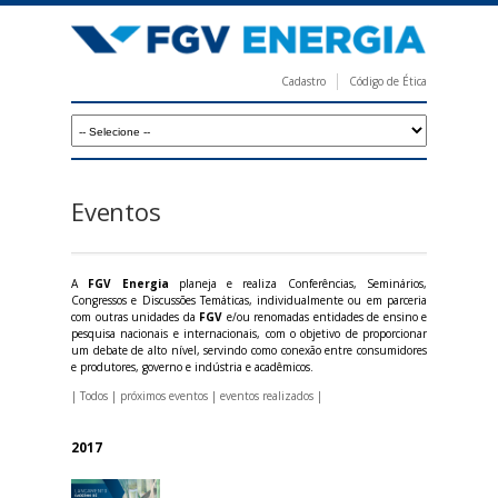
Pular
para
o
Cadastro
Código de Ética
conteúdo
F
principal
G
V
E
Eventos
n
e
A
FGV Energia
planeja e realiza Conferências, Seminários,
r
Congressos e Discussões Temáticas, individualmente ou em parceria
com outras unidades da
FGV
e/ou renomadas entidades de ensino e
g
pesquisa nacionais e internacionais, com o objetivo de proporcionar
um debate de alto nível, servindo como conexão entre consumidores
i
e produtores, governo e indústria e acadêmicos.
a
|
Todos
|
próximos eventos
|
eventos realizados
|
2017