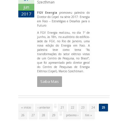
Szecthman
jun
FGV Energia
promoveu palestra do
2017
Diretor do Cepel na série 2017: Energia
em Foco – Estratégias e Desafios para o
Futuro
A FGV Energia realizou, no dia 1º de
junho, às 18h, no auditório do edifício-
sede da FGV, no Rio de Janeiro, uma
nova edição do Energia em Foco. A
palestra teve como tema “As
transformações do setor elétrico vistas
de um Centro de Pesquisa, no Brasil”,
que foi apresentado pelo diretor geral
do Centro de Pesquisas de Energia
Elétrica (Cepel), Marcio Szechtman.
Saiba Mais
P
á
…
« início
‹ anterior
21
22
23
24
25
g
i
…
26
27
28
29
próximo ›
fim »
n
a
s