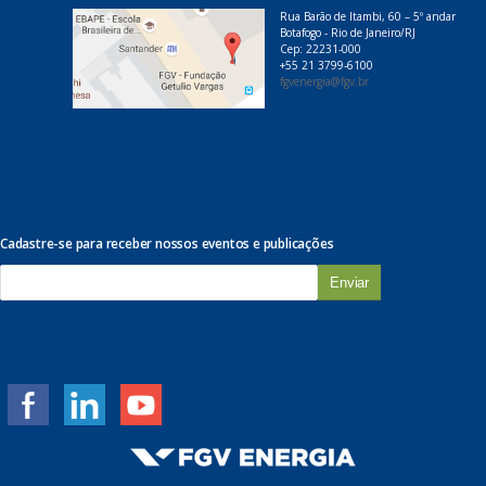
Rua Barão de Itambi, 60 – 5º andar
Botafogo - Rio de Janeiro/RJ
Cep: 22231-000
+55 21 3799-6100
fgvenergia@fgv.br
Cadastre-se para receber nossos eventos e publicações
E
-
m
a
i
l
*