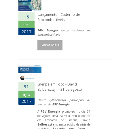
Lançamento - Caderno de
15
Biocombustíveis
set
FGV Energia
lança caderno de
2017
Biocombustíveis
Saiba Mais
Energia em Foco - David
31
Zylbersztajn - 31 de agosto
ago
David Zylbersztajn participou de
2017
evento da
FGV Energia
A
FGV Energia
promoveu no dia 31
de agosto uma palestra com o doutor
em Economia de Energia,
David
Zylbersztajn
, nesta edição da série de
palestras
Energia em Foco –