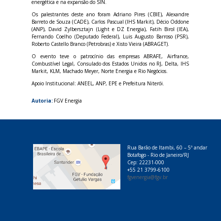
energética e na expansão do SIN.
Os palestrantes deste ano foram Adriano Pires (CBIE), Alexandre
Barreto de Souza (CADE), Carlos Pascual (IHS Markit), Décio Oddone
(ANP), David Zylbersztajn (Light e DZ Energia), Fatih Birol (IEA),
Fernando Coelho (Deputado Federal), Luis Augusto Barroso (PSR),
Roberto Castello Branco (Petrobras) e Xisto Vieira (ABRAGET).
O evento teve o patrocínio das empresas ABRAFE, Airfrance,
Combustível Legal, Consulado dos Estados Unidos no RJ, Delta, IHS
Markit, KLM, Machado Meyer, Norte Energia e Rio Negócios.
Apoio Institucional: ANEEL, ANP, EPE e Prefeitura Niterói.
Autoria:
FGV Energia
Rua Barão de Itambi, 60 – 5º andar
Botafogo - Rio de Janeiro/RJ
Cep: 22231-000
+55 21 3799-6100
fgvenergia@fgv.br