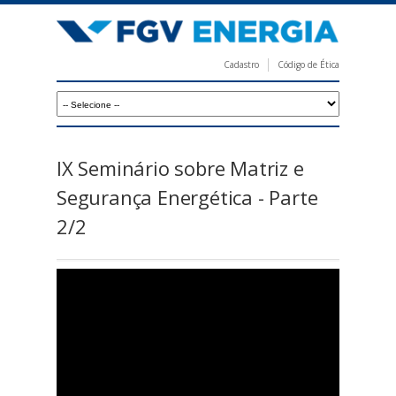
Pular
para
o
Cadastro
Código de Ética
conteúdo
F
principal
G
V
E
IX Seminário sobre Matriz e
n
Segurança Energética - Parte
e
2/2
r
g
i
a