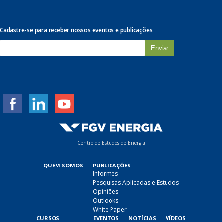
Cadastre-se para receber nossos eventos e publicações
E
-
m
a
i
l
*
Centro de Estudos de Energia
QUEM SOMOS
PUBLICAÇÕES
Informes
Pesquisas Aplicadas e Estudos
Opiniões
Outlooks
White Paper
CURSOS
EVENTOS
NOTÍCIAS
VÍDEOS