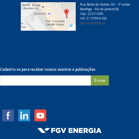
Rua Barão de Itambi, 60 – 5º andar
Botafogo - Rio de Janeiro/RJ
Cep: 22231-000
+55 21 3799-6100
fgvenergia@fgv.br
Cadastre-se para receber nossos eventos e publicações
E
-
m
a
i
l
*