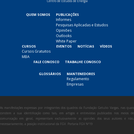
Centro de Estudos de Energia
QUEM SOMOS
PUBLICAÇÕES
Informes
Pesquisas Aplicadas e Estudos
Opiniões
Outlooks
White Paper
CURSOS
EVENTOS
NOTÍCIAS
VÍDEOS
Cursos Gratuitos
MBA
FALE CONOSCO
TRABALHE CONOSCO
GLOSSÁRIOS
MANTENEDORES
Regulamento
Empresas
As manifestações expressas por integrantes dos quadros da Fundação Getulio Vargas, nas quais
constem a sua identificação como tais, em artigos e entrevistas publicados nos meios de
comunicação em geral, representam exclusivamente as opiniões dos seus autores e não,
necessariamente, a posição institucional da FGV. Portaria FGV Nº19