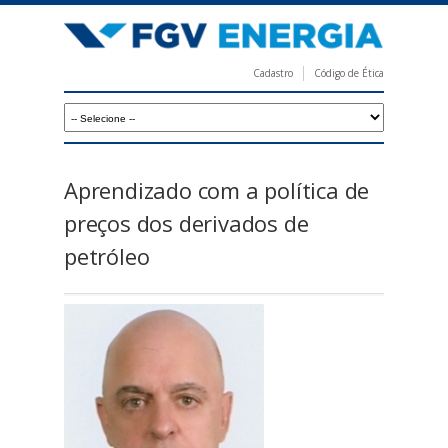
Pular
para
o
Cadastro
Código de Ética
conteúdo
F
principal
G
V
E
Aprendizado com a política de
n
preços dos derivados de
e
petróleo
r
g
i
a