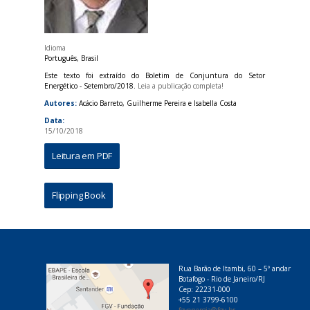
Idioma
Português, Brasil
Este texto foi extraído do Boletim de Conjuntura do Setor
Energético - Setembro/2018.
Leia a publicação completa!
Autores:
Acácio Barreto, Guilherme Pereira e Isabella Costa
Data:
15/10/2018
Leitura em PDF
Flipping Book
Rua Barão de Itambi, 60 – 5º andar
Botafogo - Rio de Janeiro/RJ
Cep: 22231-000
+55 21 3799-6100