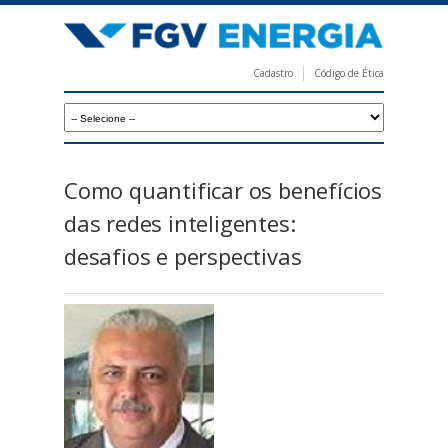
Pular
para
o
Cadastro
Código de Ética
conteúdo
F
principal
G
V
E
Como quantificar os benefícios
n
das redes inteligentes:
e
desafios e perspectivas
r
g
i
a