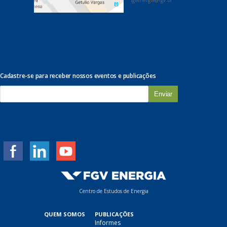
fgvenergia@fgv.br
Cadastre-se para receber nossos eventos e publicações
E
-
m
a
i
l
*
Centro de Estudos de Energia
QUEM SOMOS
PUBLICAÇÕES
Informes