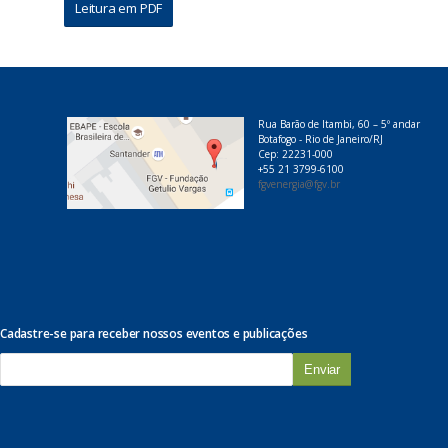
Leitura em PDF
Rua Barão de Itambi, 60 – 5º andar
Botafogo - Rio de Janeiro/RJ
Cep: 22231-000
+55 21 3799-6100
fgvenergia@fgv.br
Cadastre-se para receber nossos eventos e publicações
E
-
m
a
i
l