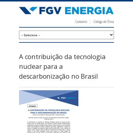
Pular
para
o
Cadastro
Código de Ética
conteúdo
F
principal
G
V
E
A contribuição da tecnologia
n
nuclear para a
e
descarbonização no Brasil
r
g
i
a