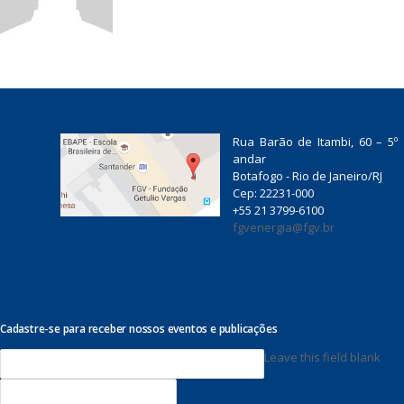
a
a
Rua Barão de Itambi, 60 – 5º
andar
Botafogo - Rio de Janeiro/RJ
Cep: 22231-000
+55 21 3799-6100
fgvenergia@fgv.br
Cadastre-se para receber nossos eventos e publicações
E
Leave this field blank
-
m