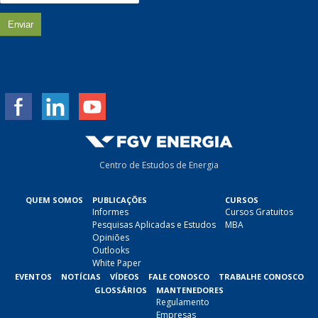
a
i
l
*
Centro de Estudos de Energia
QUEM SOMOS
PUBLICAÇÕES
CURSOS
Informes
Cursos Gratuitos
Pesquisas Aplicadas e Estudos
MBA
Opiniões
Outlooks
White Paper
EVENTOS
NOTÍCIAS
VÍDEOS
FALE CONOSCO
TRABALHE CONOSCO
GLOSSÁRIOS
MANTENEDORES
Regulamento
Empresas