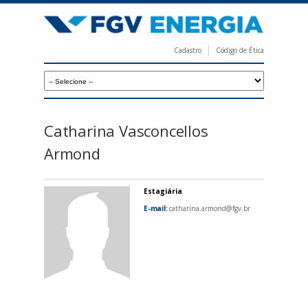
Pular
para
o
Cadastro
Código de Ética
conteúdo
F
principal
G
V
E
Catharina Vasconcellos
n
Armond
e
r
Estagiária
g
E-mail:
catharina.armond@fgv.br
i
a