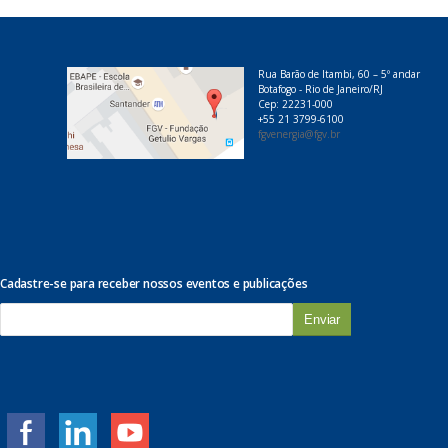
Rua Barão de Itambi, 60 – 5º andar
Botafogo - Rio de Janeiro/RJ
Cep: 22231-000
+55 21 3799-6100
fgvenergia@fgv.br
Cadastre-se para receber nossos eventos e publicações
E
-
m
a
i
l
*