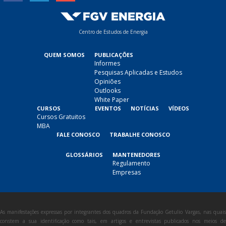
Centro de Estudos de Energia
QUEM SOMOS
PUBLICAÇÕES
Informes
Pesquisas Aplicadas e Estudos
Opiniões
Outlooks
White Paper
CURSOS
EVENTOS
NOTÍCIAS
VÍDEOS
Cursos Gratuitos
MBA
FALE CONOSCO
TRABALHE CONOSCO
GLOSSÁRIOS
MANTENEDORES
Regulamento
Empresas
As manifestações expressas por integrantes dos quadros da Fundação Getulio Vargas, nas quais
constem a sua identificação como tais, em artigos e entrevistas publicados nos meios de