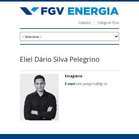
Pular
para
o
Cadastro
Código de Ética
conteúdo
F
principal
G
V
E
Eliel Dário Silva Pelegrino
n
e
Estagiário
r
E-mail:
eliel.pelegrino@fgv.br
g
i
a