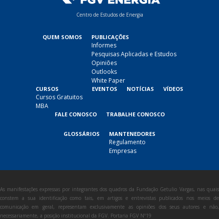
Centro de Estudos de Energia
QUEM SOMOS
PUBLICAÇÕES
Informes
Pesquisas Aplicadas e Estudos
Opiniões
Outlooks
White Paper
CURSOS
EVENTOS
NOTÍCIAS
VÍDEOS
Cursos Gratuitos
MBA
FALE CONOSCO
TRABALHE CONOSCO
GLOSSÁRIOS
MANTENEDORES
Regulamento
Empresas
As manifestações expressas por integrantes dos quadros da Fundação Getulio Vargas, nas quais
constem a sua identificação como tais, em artigos e entrevistas publicados nos meios de
comunicação em geral, representam exclusivamente as opiniões dos seus autores e não,
necessariamente, a posição institucional da FGV. Portaria FGV Nº19