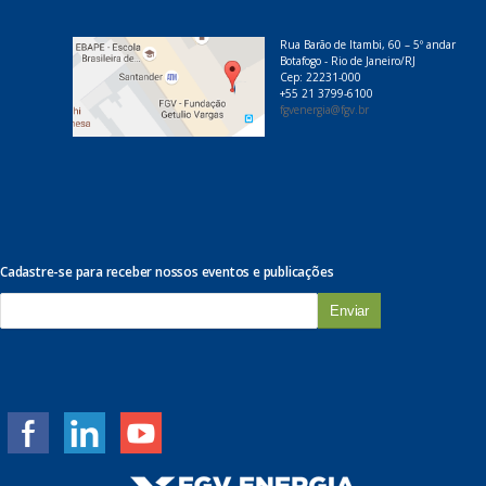
Rua Barão de Itambi, 60 – 5º andar
Botafogo - Rio de Janeiro/RJ
Cep: 22231-000
+55 21 3799-6100
fgvenergia@fgv.br
Cadastre-se para receber nossos eventos e publicações
E
-
m
a
i
l
*