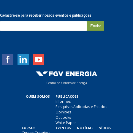
Cadastre-se para receber nossos eventos e publicações
E
-
m
a
i
l
*
Centro de Estudos de Energia
QUEM SOMOS
PUBLICAÇÕES
Informes
Pesquisas Aplicadas e Estudos
Opiniões
Outlooks
White Paper
CURSOS
EVENTOS
NOTÍCIAS
VÍDEOS
Cursos Gratuitos