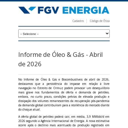
Pular
para
o
Cadastro
Código de Ética
conteúdo
F
principal
G
V
E
Informe de Óleo & Gás - Abril
n
de 2026
e
r
No Informe de Óleo & Gás e Biocombustíveis de abril de 2026,
destacamos que a persistência do impasse em relação à livre
g
navegação no Estreito de Ormuz podem provocar um desequilíbrio
mais grave nos fundamentos de oferta e demanda de petróleo,
i
embora, no curto prazo, condições prévias de elevada produção e
dissipação dos volumes remanescentes da recuperação pós-pandemia
a
da demanda global contribuíram para a resiliência do mercado diante
do choque atual.
A oferta global de petróleo poderá cair, em média, 3,9 MMbbl/d em
2026 segundo a Agência Internacional de Energia. A nova estimativa
ocorre após o declínio mais acentuado da produção registrado em