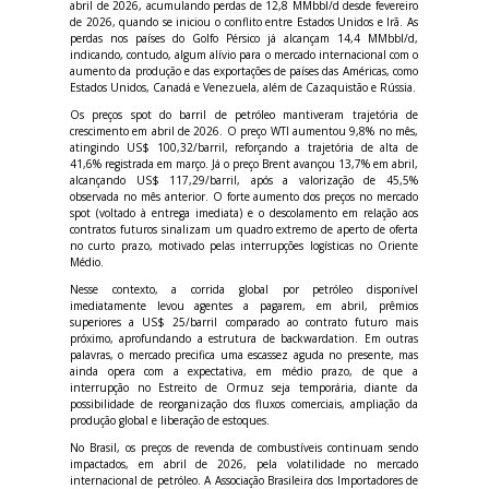
abril de 2026, acumulando perdas de 12,8 MMbbl/d desde fevereiro
de 2026, quando se iniciou o conflito entre Estados Unidos e Irã. As
perdas nos países do Golfo Pérsico já alcançam 14,4 MMbbl/d,
indicando, contudo, algum alívio para o mercado internacional com o
aumento da produção e das exportações de países das Américas, como
Estados Unidos, Canadá e Venezuela, além de Cazaquistão e Rússia.
Os preços spot do barril de petróleo mantiveram trajetória de
crescimento em abril de 2026. O preço WTI aumentou 9,8% no mês,
atingindo US$ 100,32/barril, reforçando a trajetória de alta de
41,6% registrada em março. Já o preço Brent avançou 13,7% em abril,
alcançando US$ 117,29/barril, após a valorização de 45,5%
observada no mês anterior. O forte aumento dos preços no mercado
spot (voltado à entrega imediata) e o descolamento em relação aos
contratos futuros sinalizam um quadro extremo de aperto de oferta
no curto prazo, motivado pelas interrupções logísticas no Oriente
Médio.
Nesse contexto, a corrida global por petróleo disponível
imediatamente levou agentes a pagarem, em abril, prêmios
superiores a US$ 25/barril comparado ao contrato futuro mais
próximo, aprofundando a estrutura de backwardation. Em outras
palavras, o mercado precifica uma escassez aguda no presente, mas
ainda opera com a expectativa, em médio prazo, de que a
interrupção no Estreito de Ormuz seja temporária, diante da
possibilidade de reorganização dos fluxos comerciais, ampliação da
produção global e liberação de estoques.
No Brasil, os preços de revenda de combustíveis continuam sendo
impactados, em abril de 2026, pela volatilidade no mercado
internacional de petróleo. A Associação Brasileira dos Importadores de