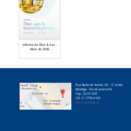
Informe de Óleo & Gás -
Maio de 2026
Rua Barão de Itambi, 60 – 5º andar
Botafogo - Rio de Janeiro/RJ
Cep: 22231-000
+55 21 3799-6100
fgvenergia@fgv.br