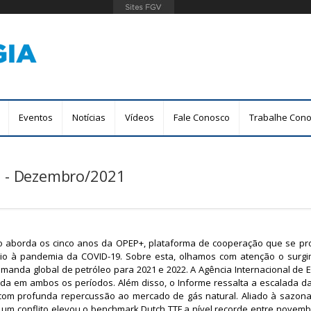
Pular
para
o
conteúdo
principal
Eventos
Notícias
Vídeos
Fale Conosco
Trabalhe Con
a - Dezembro/2021
ro aborda os cinco anos da OPEP+, plataforma de cooperação que se p
io à pandemia da COVID-19. Sobre esta, olhamos com atenção o surg
manda global de petróleo para 2021 e 2022. A Agência Internacional de E
da em ambos os períodos. Além disso, o Informe ressalta a escalada da
o com profunda repercussão ao mercado de gás natural. Aliado à sazon
e um conflito elevou o benchmark Dutch TTF a nível recorde entre novem