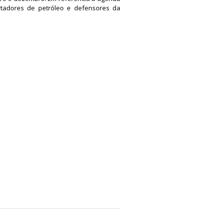
ortadores de petróleo e defensores da
a