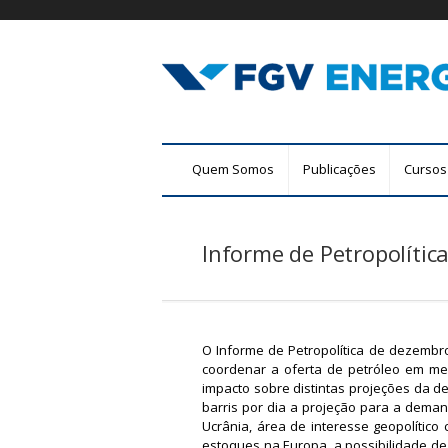
F
M
Quem Somos
Publicações
Cursos
G
e
n
V
u
Informe de Petropolític
E
p
r
n
i
n
e
c
O Informe de Petropolítica de dezemb
r
coordenar a oferta de petróleo em me
i
impacto sobre distintas projeções da de
p
g
barris por dia a projeção para a deman
a
Ucrânia, área de interesse geopolític
l
i
estoques na Europa, a possibilidade d