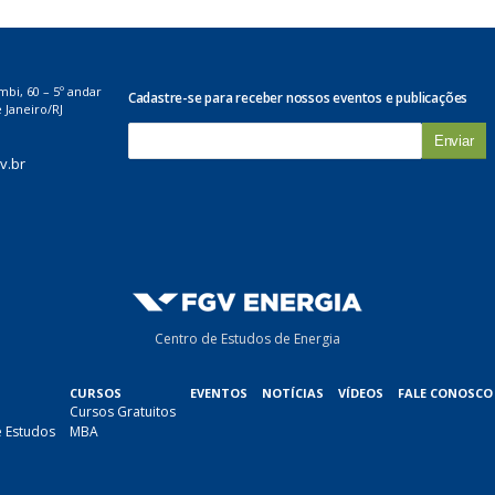
mbi, 60 – 5º andar
Cadastre-se para receber nossos eventos e publicações
 Janeiro/RJ
E
-
v.br
m
a
i
l
*
Centro de Estudos de Energia
CURSOS
EVENTOS
NOTÍCIAS
VÍDEOS
FALE CONOSCO
Cursos Gratuitos
e Estudos
MBA