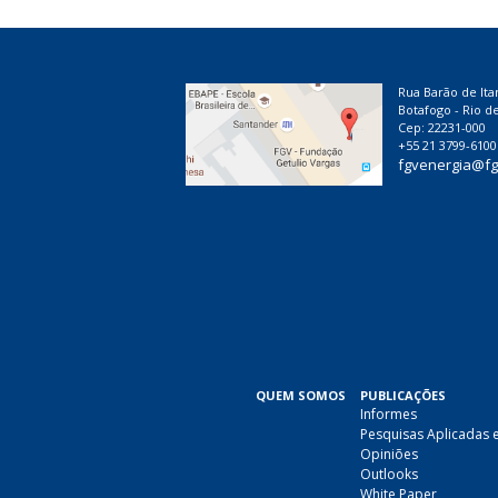
Rua Barão de Ita
Botafogo - Rio de
Cep: 22231-000
+55 21 3799-6100
fgvenergia@fg
QUEM SOMOS
PUBLICAÇÕES
Informes
Pesquisas Aplicadas 
Opiniões
Outlooks
White Paper