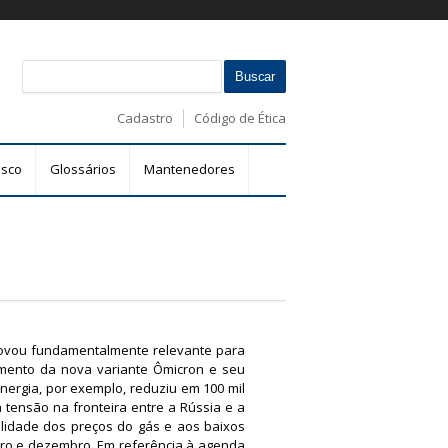
B
F
u
s
o
Cadastro
Código de Ética
c
r
a
m
r
osco
Glossários
Mantenedores
u
l
á
r
i
o
d
e
rovou fundamentalmente relevante para
imento da nova variante Ômicron e seu
b
nergia, por exemplo, reduziu em 100 mil
u
 tensão na fronteira entre a Rússia e a
s
alidade dos preços do gás e aos baixos
c
bro e dezembro. Em referência à agenda