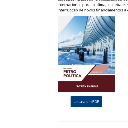
internacional para o clima, o debate
interrupção de novos financiamentos a 
a
Leitura em PDF