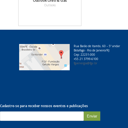
Outlook Óleo & Gás
Outlooks
Rua Barão de Itambi, 60 – 5º andar
Botafogo - Rio de Janeiro/RJ
Cep: 22231-000
+55 21 3799-6100
fgvenergia@fgv.br
Cadastre-se para receber nossos eventos e publicações
E
-
m
a