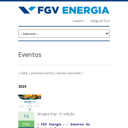
Pular
para
o
Cadastro
Código de Ética
conteúdo
F
principal
G
V
E
Eventos
n
e
|
Todos
|
próximos eventos
|
eventos realizados
|
r
g
2024
i
a
Sergipe Day - 2ª edição
12
mar
A
FGV Energia
e o
Governo do