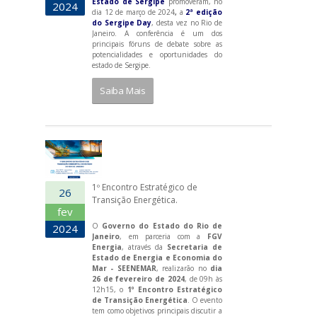
Estado de Sergipe
promoveram, no
2024
dia 12 de março de 2024
,
a
2ª edição
do Sergipe Day
, desta vez no Rio de
Janeiro. A conferência é um dos
principais fóruns de debate sobre as
potencialidades e oportunidades do
estado de Sergipe.
Saiba Mais
1º Encontro Estratégico de
26
Transição Energética.
fev
O
Governo do Estado do Rio de
2024
Janeiro
, em parceria com a
FGV
Energia
, através da
Secretaria de
Estado de Energia e Economia do
Mar - SEENEMAR
, realizarão no
dia
26 de fevereiro de 2024
, de 09h às
12h15, o
1º Encontro Estratégico
de Transição Energética
. O evento
tem como objetivos principais discutir a