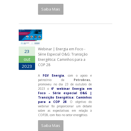
Saiba Mais
Webinar | Energia em Foco -
23
Série Especial O&G: Transição
out
Energética: Caminhos para a
COP 28
2023
A
FGV Energia
, com o apoio e
patrocínio da
Petrobras
,
promoveu no dia 23 de outubro de
2023 o
6º webinar Energia em
Foco - Série especial O&G |
Transição Energética: Caminhos
para a COP 28
. O objetivo do
webinar foi proporcionar um debate
sobre as expectativas em relação à
COP28, com foco no setor energético.
Saiba Mais