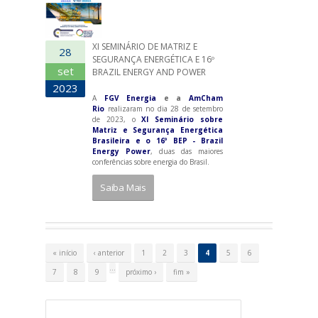
XI SEMINÁRIO DE MATRIZ E
28
SEGURANÇA ENERGÉTICA E 16º
set
BRAZIL ENERGY AND POWER
2023
A
FGV Energia
e a
AmCham
Rio
realizaram no dia 28 de setembro
de 2023, o
XI Seminário sobre
Matriz e Segurança Energética
Brasileira e o 16º BEP - Brazil
Energy Power
, duas das maiores
conferências sobre energia do Brasil.
Saiba Mais
P
á
« início
‹ anterior
1
2
3
4
5
6
g
i
…
7
8
9
próximo ›
fim »
n
a
s