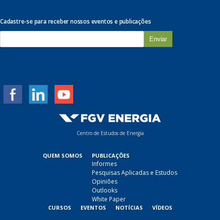
Cadastre-se para receber nossos eventos e publicações
E
-
m
a
i
l
*
Centro de Estudos de Energia
QUEM SOMOS
PUBLICAÇÕES
Informes
Pesquisas Aplicadas e Estudos
Opiniões
Outlooks
White Paper
CURSOS
EVENTOS
NOTÍCIAS
VÍDEOS