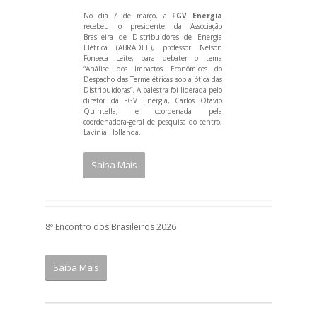
No dia 7 de março, a
FGV Energia
recebeu o presidente da Associação
Brasileira de Distribuidores de Energia
Elétrica (ABRADEE), professor Nelson
Fonseca Leite, para debater o tema
“Análise dos Impactos Econômicos do
Despacho das Termelétricas sob a ótica das
Distribuidoras”. A palestra foi liderada pelo
diretor da FGV Energia, Carlos Otavio
Quintella, e coordenada pela
coordenadora-geral de pesquisa do centro,
Lavínia Hollanda.
Saiba Mais
8º Encontro dos Brasileiros 2026
Saiba Mais