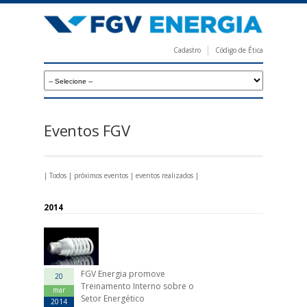
Pular
para
o
Cadastro
Código de Ética
conteúdo
F
principal
G
V
E
Eventos FGV
n
e
|
Todos
|
próximos eventos
|
eventos realizados
|
r
g
2014
i
a
FGV Energia promove
20
Treinamento Interno sobre o
mar
Setor Energético
2014