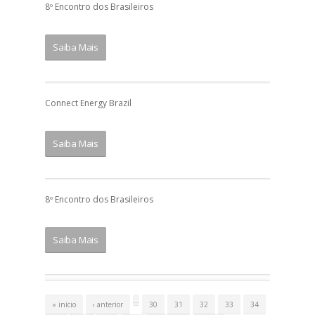
8º Encontro dos Brasileiros
Saiba Mais
Connect Energy Brazil
Saiba Mais
8º Encontro dos Brasileiros
Saiba Mais
P
á
…
« início
‹ anterior
30
31
32
33
34
g