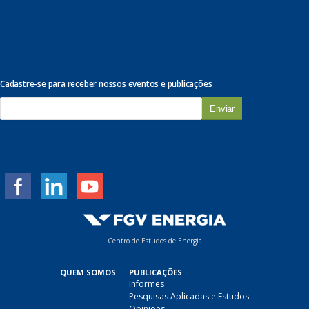
Cadastre-se para receber nossos eventos e publicações
E
-
m
a
i
l
*
Centro de Estudos de Energia
QUEM SOMOS
PUBLICAÇÕES
Informes
Pesquisas Aplicadas e Estudos
Opiniões