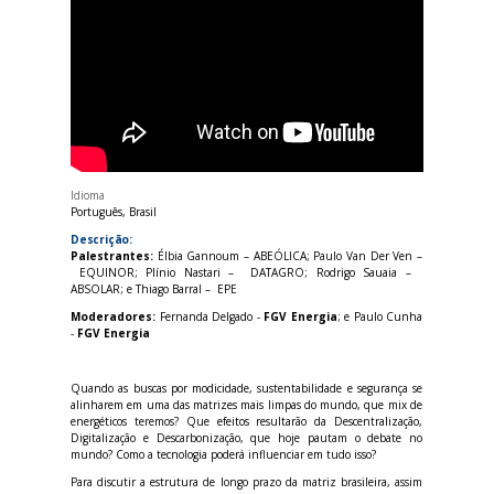
Idioma
Português, Brasil
Descrição:
Palestrantes:
Élbia Gannoum – ABEÓLICA; Paulo Van Der Ven –
EQUINOR; Plínio Nastari – DATAGRO; Rodrigo Sauaia –
ABSOLAR; e Thiago Barral – EPE
Moderadores:
Fernanda Delgado -
FGV Energia
; e Paulo Cunha
-
FGV Energia
Quando as buscas por modicidade, sustentabilidade e segurança se
alinharem em uma das matrizes mais limpas do mundo, que mix de
energéticos teremos? Que efeitos resultarão da Descentralização,
Digitalização e Descarbonização, que hoje pautam o debate no
mundo? Como a tecnologia poderá influenciar em tudo isso?
Para discutir a estrutura de longo prazo da matriz brasileira, assim