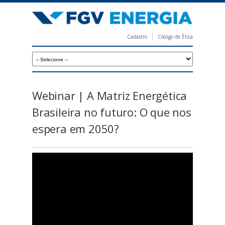
Pular
para
o
Cadastro
Código de Ética
conteúdo
F
principal
G
V
E
Webinar | A Matriz Energética
n
Brasileira no futuro: O que nos
e
espera em 2050?
r
g
i
a