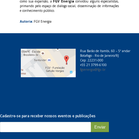
como sua expansão, a
FGV Energia
convidou alguns especialistas,
primando pelo espaço de diálogo social, disseminação de informações
e conhecimento público.
Autoria:
FGV Energia
Rua Barão de Itambi, 60 – 5º andar
Botafogo - Rio de Janeiro/RJ
Cep: 22231-000
+55 21 3799-6100
fgvenergia@fgv.br
Cadastre-se para receber nossos eventos e publicações
E
-
m
a