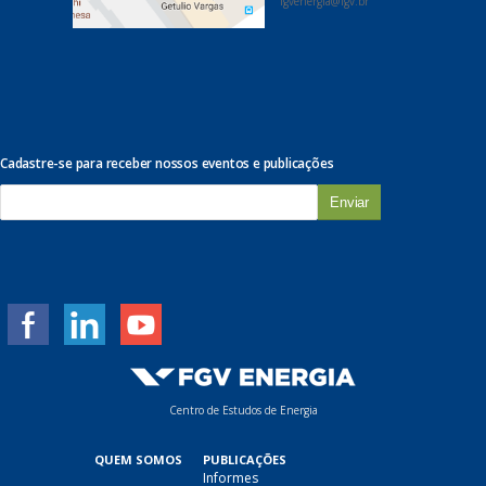
fgvenergia@fgv.br
Cadastre-se para receber nossos eventos e publicações
E
-
m
a
i
l
*
Centro de Estudos de Energia
QUEM SOMOS
PUBLICAÇÕES
Informes