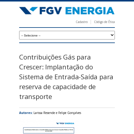
Pular
para
o
Cadastro
Código de Ética
conteúdo
F
principal
G
V
E
Contribuições Gás para
n
Crescer: Implantação do
e
Sistema de Entrada-Saída para
r
reserva de capacidade de
g
transporte
i
a
Autores:
Larissa Resende e Felipe Gonçalves