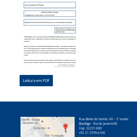
Leitura em PDF
Rua Barão de Itambi, 60 – 5º andar
Botafogo - Rio de Janeiro/RJ
Cep: 22231-000
+55 21 3799-6100