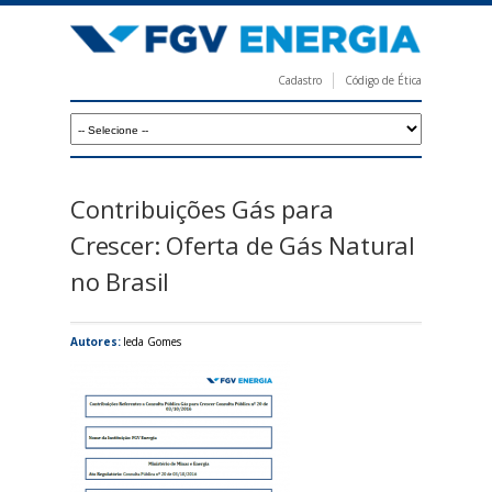
Pular
para
o
Cadastro
Código de Ética
conteúdo
F
principal
G
V
E
Contribuições Gás para
n
Crescer: Oferta de Gás Natural
e
no Brasil
r
g
Autores:
Ieda Gomes
i
a