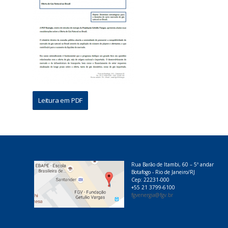
Leitura em PDF
Rua Barão de Itambi, 60 – 5º andar
Botafogo - Rio de Janeiro/RJ
Cep: 22231-000
+55 21 3799-6100
fgvenergia@fgv.br