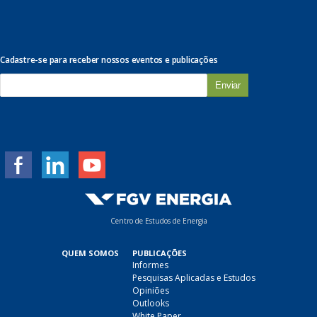
Cadastre-se para receber nossos eventos e publicações
E
-
m
a
i
l
*
Centro de Estudos de Energia
QUEM SOMOS
PUBLICAÇÕES
Informes
Pesquisas Aplicadas e Estudos
Opiniões
Outlooks
White Paper