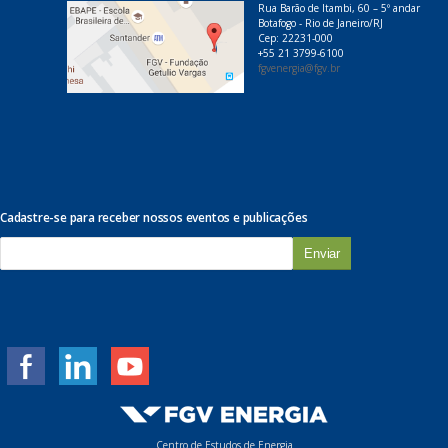
Rua Barão de Itambi, 60 – 5º andar
Botafogo - Rio de Janeiro/RJ
Cep: 22231-000
+55 21 3799-6100
fgvenergia@fgv.br
Cadastre-se para receber nossos eventos e publicações
E
-
m
a
i
l
*
Centro de Estudos de Energia