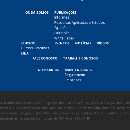
QUEM SOMOS
PUBLICAÇÕES
Informes
Pesquisas Aplicadas e Estudos
Opiniões
Outlooks
White Paper
CURSOS
EVENTOS
NOTÍCIAS
VÍDEOS
Cursos Gratuitos
MBA
FALE CONOSCO
TRABALHE CONOSCO
GLOSSÁRIOS
MANTENEDORES
Regulamento
Empresas
As manifestações expressas por integrantes dos quadros da Fundação Getulio Vargas, nas quais
constem a sua identificação como tais, em artigos e entrevistas publicados nos meios de
comunicação em geral, representam exclusivamente as opiniões dos seus autores e não,
necessariamente, a posição institucional da FGV. Portaria FGV Nº19