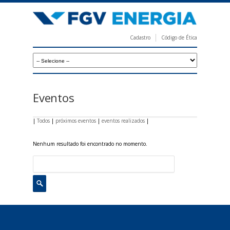
Pular
para
o
Cadastro
Código de Ética
conteúdo
F
principal
G
V
E
Eventos
n
e
|
Todos
|
próximos eventos
|
eventos realizados
|
r
Nenhum resultado foi encontrado no momento.
g
i
a