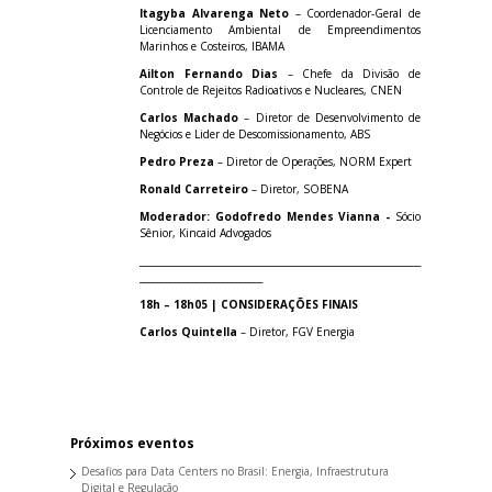
Itagyba Alvarenga Neto
– Coordenador-Geral de
Licenciamento Ambiental de Empreendimentos
Marinhos e Costeiros, IBAMA
Ailton Fernando Dias
– Chefe da Divisão de
Controle de Rejeitos Radioativos e Nucleares, CNEN
Carlos Machado
– Diretor de Desenvolvimento de
Negócios e Lider de Descomissionamento, ABS
Pedro Preza
– Diretor de Operações, NORM Expert
Ronald Carreteiro
– Diretor, SOBENA
Moderador: Godofredo Mendes Vianna -
Sócio
Sênior, Kincaid Advogados
________________________________________________________________
____________________________
18h – 18h05 | CONSIDERAÇÕES FINAIS
Carlos Quintella
– Diretor, FGV Energia
Próximos eventos
Desafios para Data Centers no Brasil: Energia, Infraestrutura
Digital e Regulação