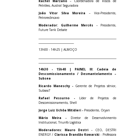
Rachel Marzano
– Coordenadora de Riscos de
Petróleo, Austral Seguradora
João Vitor Silva Moreira
– Vice-Presidente,
Petrorecôncavo
Moderador: Guilherme Mercês
– Presidente,
Future Tank Debate
________________________________________________________________
_____________________________
13h00 - 14h25 | ALMOÇO
________________________________________________________________
_____________________________
14h30 - 15h40 | PAINEL III: Cadeia de
Descomissionamento / Desmantelamento –
Subsea
Ricardo Maneschy -
Gerente de Projetos sênior,
Subsea7
Rafael Pessurno -
Líder de Projetos de
Descomissionamento, Shell
Jorge Luiz Uchôa Mitidieri -
Presidente, Ocyan
Mário Meira -
Diretor de Desenvolvimento
Institucional, Triunfo Logística
Moderadores: Mauro Destri
– CEO, DESTRI
ENERGY /
Clarissa Brandão Kowarski
- Professora