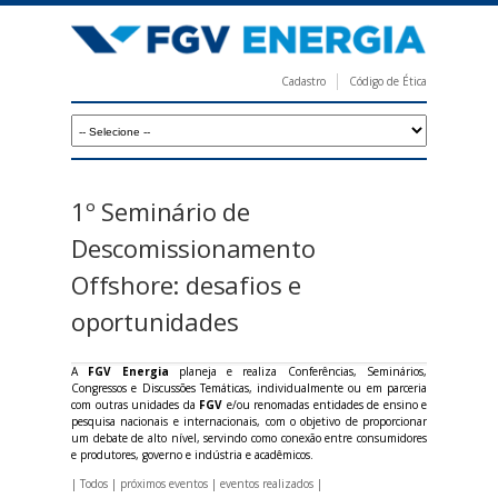
Pular
para
o
Cadastro
Código de Ética
conteúdo
F
principal
G
V
E
1º Seminário de
n
Descomissionamento
e
Offshore: desafios e
r
oportunidades
g
i
A
FGV Energia
planeja e realiza Conferências, Seminários,
Congressos e Discussões Temáticas, individualmente ou em parceria
a
com outras unidades da
FGV
e/ou renomadas entidades de ensino e
pesquisa nacionais e internacionais, com o objetivo de proporcionar
um debate de alto nível, servindo como conexão entre consumidores
e produtores, governo e indústria e acadêmicos.
|
Todos
|
próximos eventos
|
eventos realizados
|