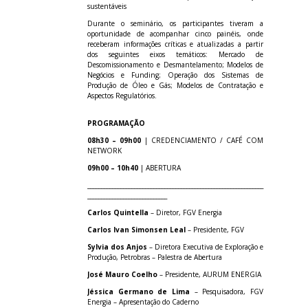
sustentáveis
Durante o seminário, os participantes tiveram a
oportunidade de acompanhar cinco painéis, onde
receberam informações críticas e atualizadas a partir
dos seguintes eixos temáticos: Mercado de
Descomissionamento e Desmantelamento; Modelos de
Negócios e Funding; Operação dos Sistemas de
Produção de Óleo e Gás; Modelos de Contratação e
Aspectos Regulatórios.
PROGRAMAÇÃO
08h30 – 09h00
| CREDENCIAMENTO / CAFÉ COM
NETWORK
09h00 – 10h40
| ABERTURA
________________________________________________________________
_____________________________
Carlos Quintella
– Diretor, FGV Energia
Carlos Ivan Simonsen Leal
– Presidente, FGV
Sylvia dos Anjos
– Diretora Executiva de Exploração e
Produção, Petrobras – Palestra de Abertura
José Mauro Coelho
– Presidente, AURUM ENERGIA
Jéssica Germano de Lima
– Pesquisadora, FGV
Energia – Apresentação do Caderno