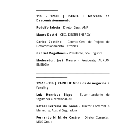
________________________________________________________________
___________________
11h - 12h00 | PAINEL I: Mercado de
Descomissionamento
Rodolfo Saboia
– Diretor-Geral, ANP
Mauro Destri
– CEO, DESTRI ENERGY
Carlos Castilho
– Gerente-Geral de Projetos de
Descomissionamento, Petrobras
Gabriel Magalhães
– Presidente, GSR Logística
Moderador: José Mauro
– Presidente, AURUM
ENERGIA
________________________________________________________________
___________________________
12h10 - 13h | PAINEL II: Modelos de negócios e
funding
Luiz Henrique Bispo
- Superintendente de
Segurança Operacional, ANP
Rafael Ferreira da Gama
- Diretor Comercial &
Marketing, Austral Seguradora
Fernando N. M. de Castro
– Diretor Comercial,
MDS Group