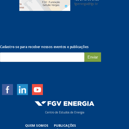
fgvenergia@fgv.br
Cadastre-se para receber nossos eventos e publicações
E
-
m
a
i
l
*
Centro de Estudos de Energia
QUEM SOMOS
PUBLICAÇÕES