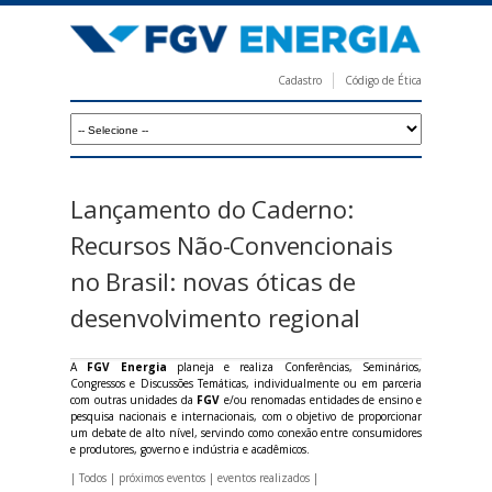
Pular
para
o
Cadastro
Código de Ética
conteúdo
F
principal
G
V
E
Lançamento do Caderno:
n
Recursos Não-Convencionais
e
no Brasil: novas óticas de
r
desenvolvimento regional
g
i
A
FGV Energia
planeja e realiza Conferências, Seminários,
Congressos e Discussões Temáticas, individualmente ou em parceria
a
com outras unidades da
FGV
e/ou renomadas entidades de ensino e
pesquisa nacionais e internacionais, com o objetivo de proporcionar
um debate de alto nível, servindo como conexão entre consumidores
e produtores, governo e indústria e acadêmicos.
|
Todos
|
próximos eventos
|
eventos realizados
|