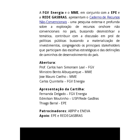
A
FGV Energia
e o
MME
, em conjunto com a
EPE
e
a
REDE GASBRAS
, apresentam o
Caderno de Recursos
Não-Convencionais
- uma pesquisa extensa e profunda
sobre a exploração de recursos onshore não
convencionais no país, buscando desmistificar a
temática, contribuir com a discussão em prol de
políticas públicas buscando a materialização de
investimentos, congregando os principais stakeholders
que participam das escolhas estratégicas e das definições
de caminhos de desenvolvimento do país.
Abertura:
Prof. Carlos Ivan Simonsen Leal – FGV
Ministro Bento Albuquerque – MME
Jose Mauro Coelho – MME
Carlos Quintella – FGV Energia
Apresentação da Cartilha:
Fernanda Delgado – FGV Energia
Edmilson Moutinho – USP/Rede GasBras
Thiago Barral - EPE
Patrocinadores:
ABPIP e ENEVA
Apoio:
EPE e REDEGASBRAS