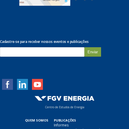
Cadastre-se para receber nossos eventos e publicações
E
-
m
a
i
l
*
Centro de Estudos de Energia
QUEM SOMOS
PUBLICAÇÕES
Informes