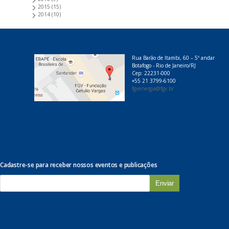
2015
(15)
2014
(10)
Rua Barão de Itambi, 60 – 5º andar
Botafogo - Rio de Janeiro/RJ
Cep: 22231-000
+55 21 3799-6100
fgvenergia@fgv.br
Cadastre-se para receber nossos eventos e publicações
E
-
m
a
i
l
*