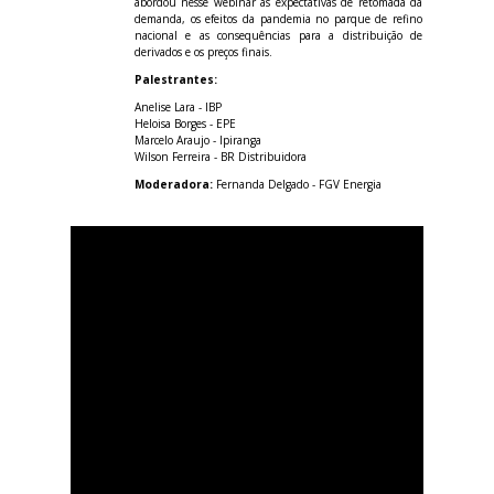
abordou nesse webinar as expectativas de retomada da
demanda, os efeitos da pandemia no parque de refino
nacional e as consequências para a distribuição de
derivados e os preços finais.
Palestrantes:
Anelise Lara - IBP
Heloisa Borges - EPE
Marcelo Araujo - Ipiranga
Wilson Ferreira - BR Distribuidora
Moderadora:
Fernanda Delgado - FGV Energia