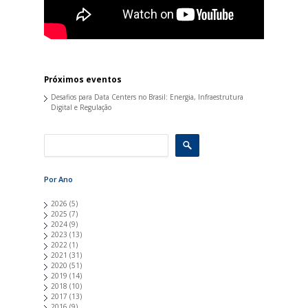
Próximos eventos
Desafios para Data Centers no Brasil: Energia, Infraestrutura
Digital e Regulação
Por Ano
2026
(5)
2025
(7)
2024
(9)
2023
(13)
2022
(1)
2021
(31)
2020
(51)
2019
(14)
2018
(10)
2017
(13)
2016
(9)