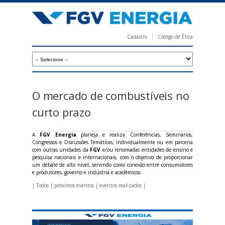
Pular
para
o
Cadastro
Código de Ética
conteúdo
F
principal
G
V
E
O mercado de combustíveis no
n
curto prazo
e
r
A
FGV Energia
planeja e realiza Conferências, Seminários,
Congressos e Discussões Temáticas, individualmente ou em parceria
g
com outras unidades da
FGV
e/ou renomadas entidades de ensino e
pesquisa nacionais e internacionais, com o objetivo de proporcionar
i
um debate de alto nível, servindo como conexão entre consumidores
e produtores, governo e indústria e acadêmicos.
a
|
Todos
|
próximos eventos
|
eventos realizados
|