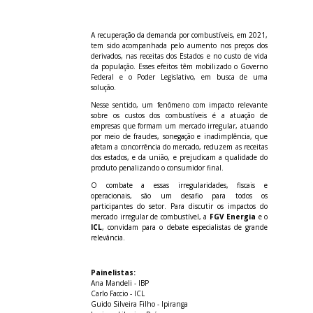
A recuperação da demanda por combustíveis, em 2021,
tem sido acompanhada pelo aumento nos preços dos
derivados, nas receitas dos Estados e no custo de vida
da população. Esses efeitos têm mobilizado o Governo
Federal e o Poder Legislativo, em busca de uma
solução.
Nesse sentido, um fenômeno com impacto relevante
sobre os custos dos combustíveis é a atuação de
empresas que formam um mercado irregular, atuando
por meio de fraudes, sonegação e inadimplência, que
afetam a concorrência do mercado, reduzem as receitas
dos estados, e da união, e prejudicam a qualidade do
produto penalizando o consumidor final.
O combate a essas irregularidades, fiscais e
operacionais, são um desafio para todos os
participantes do setor. Para discutir os impactos do
mercado irregular de combustível, a
FGV Energia
e o
ICL
, convidam para o debate especialistas de grande
relevância.
Painelistas:
Ana Mandeli - IBP
Carlo Faccio - ICL
Guido Silveira Filho - Ipiranga