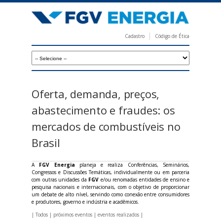
Pular
para
o
Cadastro
Código de Ética
conteúdo
F
principal
G
V
E
Oferta, demanda, preços,
n
abastecimento e fraudes: os
e
mercados de combustíveis no
r
Brasil
g
i
A
FGV Energia
planeja e realiza Conferências, Seminários,
Congressos e Discussões Temáticas, individualmente ou em parceria
a
com outras unidades da
FGV
e/ou renomadas entidades de ensino e
pesquisa nacionais e internacionais, com o objetivo de proporcionar
um debate de alto nível, servindo como conexão entre consumidores
e produtores, governo e indústria e acadêmicos.
|
Todos
|
próximos eventos
|
eventos realizados
|