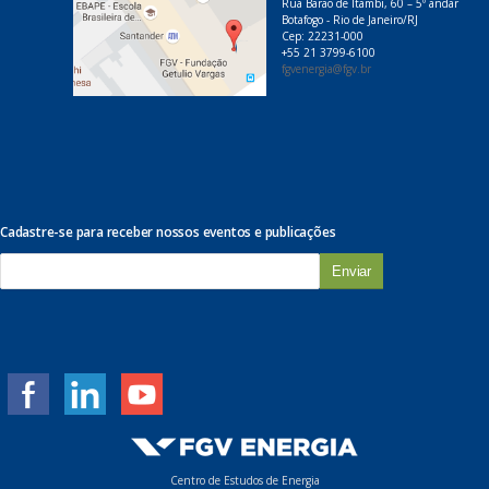
Rua Barão de Itambi, 60 – 5º andar
Botafogo - Rio de Janeiro/RJ
Cep: 22231-000
+55 21 3799-6100
fgvenergia@fgv.br
Cadastre-se para receber nossos eventos e publicações
E
-
m
a
i
l
*
Centro de Estudos de Energia