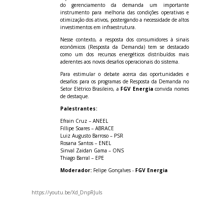
do gerenciamento da demanda um importante
instrumento para melhoria das condições operativas e
otimização dos ativos, postergando a necessidade de altos
investimentos em infraestrutura.
Nesse contexto, a resposta dos consumidores à sinais
econômicos (Resposta da Demanda) tem se destacado
como um dos recursos energéticos distribuídos mais
aderentes aos novos desafios operacionais do sistema.
Para estimular o debate acerca das oportunidades e
desafios para os programas de Resposta da Demanda no
Setor Elétrico Brasileiro, a
FGV Energia
convida nomes
de destaque.
Palestrantes:
Efrain Cruz – ANEEL
Fillipe Soares – ABRACE
Luiz Augusto Barroso – PSR
Rosana Santos – ENEL
Sinval Zaidan Gama – ONS
Thiago Barral – EPE
Moderador:
Felipe Gonçalves -
FGV Energia
https://youtu.be/Xd_DnpRJuls