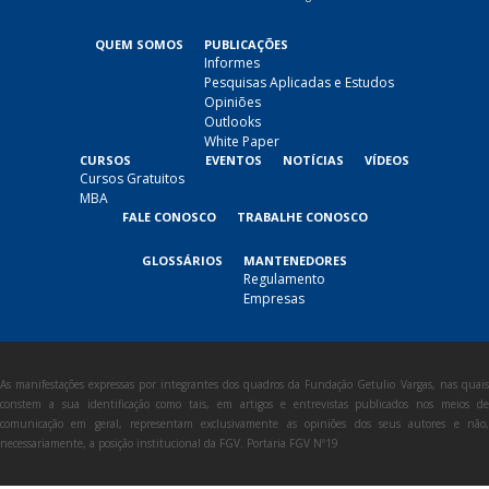
QUEM SOMOS
PUBLICAÇÕES
Informes
Pesquisas Aplicadas e Estudos
Opiniões
Outlooks
White Paper
CURSOS
EVENTOS
NOTÍCIAS
VÍDEOS
Cursos Gratuitos
MBA
FALE CONOSCO
TRABALHE CONOSCO
GLOSSÁRIOS
MANTENEDORES
Regulamento
Empresas
As manifestações expressas por integrantes dos quadros da Fundação Getulio Vargas, nas quais
constem a sua identificação como tais, em artigos e entrevistas publicados nos meios de
comunicação em geral, representam exclusivamente as opiniões dos seus autores e não,
necessariamente, a posição institucional da FGV. Portaria FGV Nº19