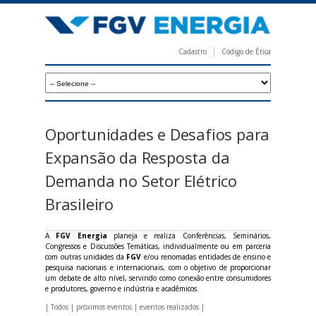
Pular
para
o
Cadastro
Código de Ética
conteúdo
F
principal
G
V
E
Oportunidades e Desafios para
n
Expansão da Resposta da
e
Demanda no Setor Elétrico
r
Brasileiro
g
i
A
FGV Energia
planeja e realiza Conferências, Seminários,
Congressos e Discussões Temáticas, individualmente ou em parceria
a
com outras unidades da
FGV
e/ou renomadas entidades de ensino e
pesquisa nacionais e internacionais, com o objetivo de proporcionar
um debate de alto nível, servindo como conexão entre consumidores
e produtores, governo e indústria e acadêmicos.
|
Todos
|
próximos eventos
|
eventos realizados
|