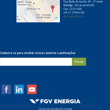
Rua Barão de Itambi, 60 – 5º andar
Botafogo - Rio de Janeiro/RJ
Cep: 22231-000
+55 21 3799-6100
fgvenergia@fgv.br
Cadastre-se para receber nossos eventos e publicações
E
-
m
a
i
l
*
Centro de Estudos de Energia