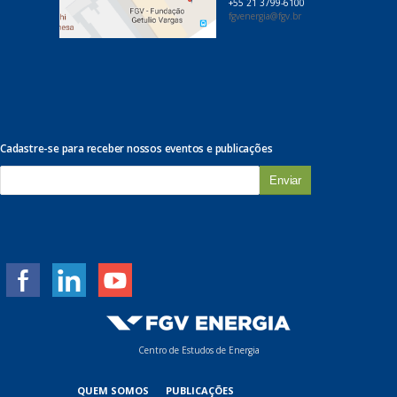
+55 21 3799-6100
fgvenergia@fgv.br
Cadastre-se para receber nossos eventos e publicações
E
-
m
a
i
l
*
Centro de Estudos de Energia
QUEM SOMOS
PUBLICAÇÕES