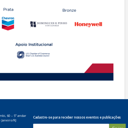
mbi, 60 – 5º andar
Cadastre-se para receber nossos eventos e publicações
 Janeiro/RJ
E