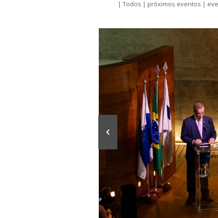
|
Todos
|
próximos eventos
|
eve
a