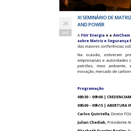
XI SEMINÁRIO DE MATRI
28
AND POWER
set
A
FGV Energia
e a
AmCham 
sobre Matriz e Segurança En
das maiores conferências sobr
Na ocasião, estiveram pres
empresariais e autoridades 
petróleo, meio ambiente, ef
inovação, mercado de carbono
Programação
08h30 – 09h00 | CREDENCI
09h00 – 09h15 | ABERTURA 
Carlos Quintella
, Diretor FG
Julian Chediak,
Presidente 
Elizabeth Frawley Bagley
, 