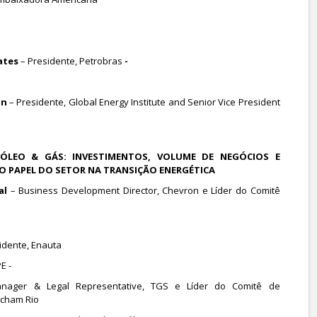
ates
– Presidente, Petrobras
-
in
– Presidente, Global Energy Institute and Senior Vice President
: ÓLEO & GÁS: INVESTIMENTOS, VOLUME DE NEGÓCIOS E
 O PAPEL DO SETOR NA TRANSIÇÃO ENERGÉTICA
al
– Business Development Director, Chevron e Líder do Comitê
sidente, Enauta
PE -
ager & Legal Representative, TGS e Líder do Comitê de
mcham Rio