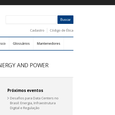
B
F
u
s
o
Cadastro
Código de Ética
c
r
a
m
r
osco
Glossários
Mantenedores
u
l
á
 ENERGY AND POWER
r
i
o
d
e
Próximos eventos
b
Desafios para Data Centers no
u
Brasil: Energia, Infraestrutura
s
Digital e Regulação
c