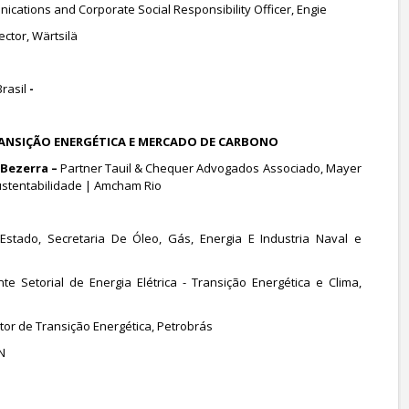
ications and Corporate Social Responsibility Officer, Engie
ctor, Wärtsilä
Brasil
-
: TRANSIÇÃO ENERGÉTICA E MERCADO DE CARBONO
Bezerra –
Partner Tauil & Chequer Advogados Associado, Mayer
ustentabilidade | Amcham Rio
Estado, Secretaria De Óleo, Gás, Energia E Industria Naval e
e Setorial de Energia Elétrica - Transição Energética e Clima,
etor de Transição Energética, Petrobrás
N
1