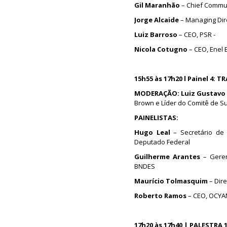
Gil Maranhão
– Chief Commun
Jorge Alcaide
– Managing Dire
Luiz Barroso
– CEO, PSR -
Nicola Cotugno
– CEO, Enel 
15h55 às 17h20 l Painel 4
MODERAÇÃO: Luiz Gustavo 
Brown e Líder do Comitê de S
PAINELISTAS:
Hugo Leal
– Secretário de 
Deputado Federal
Guilherme Arantes
– Gerent
BNDES
Maurício Tolmasquim
– Dir
Roberto Ramos
– CEO, OCYA
17h20 às 17h40 | PALESTRA 