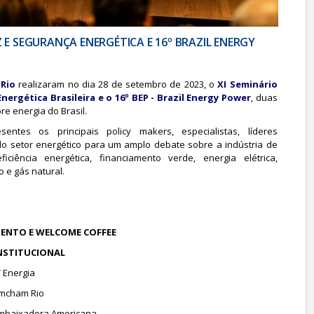
Z E SEGURANÇA ENERGÉTICA E 16º BRAZIL ENERGY
Rio
realizaram no dia 28 de setembro de 2023, o
XI Seminário
ergética Brasileira e o 16º BEP - Brazil Energy Power
, duas
e energia do Brasil.
entes os principais policy makers, especialistas, líderes
do setor energético para um amplo debate sobre a indústria de
iciência energética, financiamento verde, energia elétrica,
 e gás natural.
AMENTO E WELCOME COFFEE
INSTITUCIONAL
V Energia
Amcham Rio
Embaixadora Americana