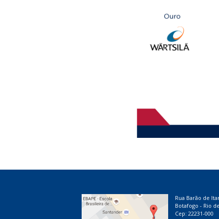
Rua Barão de Ita
Botafogo - Rio de
Cep: 22231-000