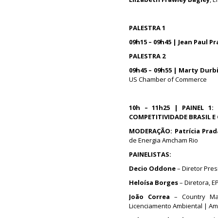
PALESTRA 1
09h15 – 09h45 | Jean Paul Pr
PALESTRA 2
09h45 – 09h55 | Marty Durb
US Chamber of Commerce
10h – 11h25 | PAINEL 1
COMPETITIVIDADE BRASIL E
MODERAÇÃO: Patrícia Prad
de Energia Amcham Rio
PAINELISTAS:
Decio Oddone
– Diretor Pre
Heloísa Borges
– Diretora, E
João Correa
– Country Man
Licenciamento Ambiental | A