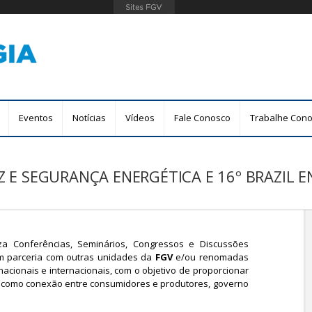
Pular
para
o
conteúdo
principal
Eventos
Notícias
Vídeos
Fale Conosco
Trabalhe Con
IZ E SEGURANÇA ENERGÉTICA E 16º BRAZIL
za Conferências, Seminários, Congressos e Discussões
em parceria com outras unidades da
FGV
e/ou renomadas
acionais e internacionais, com o objetivo de proporcionar
do como conexão entre consumidores e produtores, governo