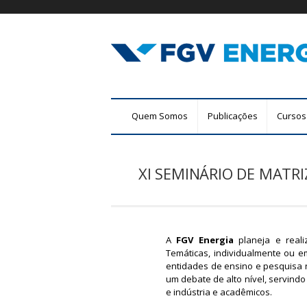
F
M
Quem Somos
Publicações
Cursos
G
e
n
V
u
XI SEMINÁRIO DE MATR
E
p
r
n
i
n
e
c
A
FGV Energia
planeja e reali
r
Temáticas, individualmente ou 
i
entidades de ensino e pesquisa n
p
g
um debate de alto nível, servin
a
e indústria e acadêmicos.
l
i