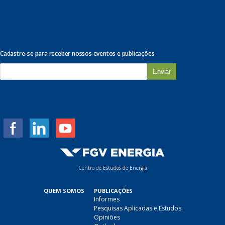
Cadastre-se para receber nossos eventos e publicações
E
-
m
a
i
l
*
Centro de Estudos de Energia
QUEM SOMOS
PUBLICAÇÕES
Informes
Pesquisas Aplicadas e Estudos
Opiniões