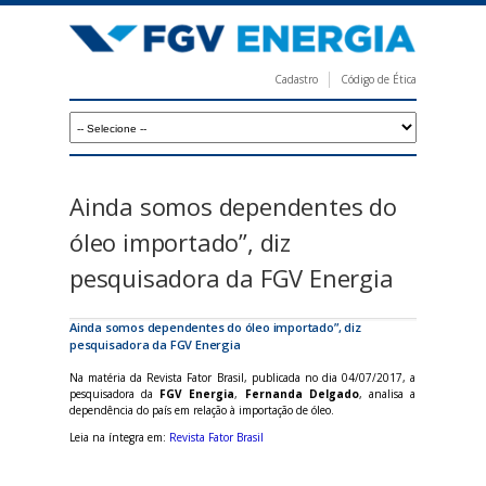
Pular
para
o
Cadastro
Código de Ética
conteúdo
F
principal
G
V
E
Ainda somos dependentes do
n
óleo importado”, diz
e
pesquisadora da FGV Energia
r
g
Ainda somos dependentes do óleo importado”, diz
pesquisadora da FGV Energia
i
Na matéria da Revista Fator Brasil, publicada no dia 04/07/2017, a
a
pesquisadora da
FGV Energia
,
Fernanda Delgado
, analisa a
dependência do país em relação à importação de óleo.
Leia na íntegra em:
Revista Fator Brasil