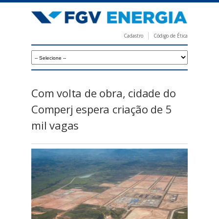
Pular
para
o
Cadastro
Código de Ética
conteúdo
F
principal
G
V
E
Com volta de obra, cidade do
n
Comperj espera criação de 5
e
mil vagas
r
g
i
a