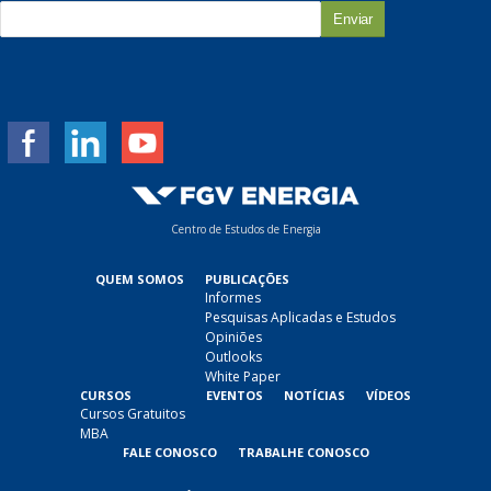
E
-
m
a
i
l
*
Centro de Estudos de Energia
QUEM SOMOS
PUBLICAÇÕES
Informes
Pesquisas Aplicadas e Estudos
Opiniões
Outlooks
White Paper
CURSOS
EVENTOS
NOTÍCIAS
VÍDEOS
Cursos Gratuitos
MBA
FALE CONOSCO
TRABALHE CONOSCO