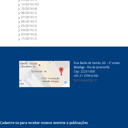
01/2015
(1)
12/2014
(10)
10/2014
(4)
08/2014
(1)
07/2014
(1)
06/2014
(1)
05/2014
(2)
04/2014
(1)
03/2014
(2)
11/2013
(1)
Rua Barão de Itambi, 60 – 5º andar
Botafogo - Rio de Janeiro/RJ
Cep: 22231-000
+55 21 3799-6100
fgvenergia@fgv.br
Cadastre-se para receber nossos eventos e publicações