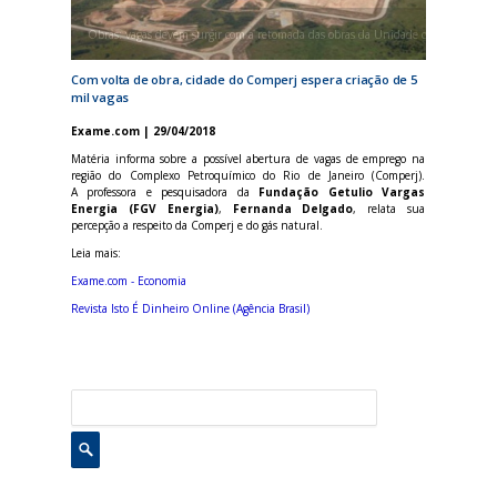
Obras: vagas devem surgir com a retomada das obras da Unidade de Processament
Com volta de obra, cidade do Comperj espera criação de 5
mil vagas
Exame.com | 29/04/2018
Matéria informa sobre a possível abertura de vagas de emprego na
região do Complexo Petroquímico do Rio de Janeiro (Comperj).
A professora e pesquisadora da
Fundação Getulio Vargas
Energia (FGV Energia)
,
Fernanda Delgado
, relata sua
percepção a respeito da Comperj e do gás natural.
Leia mais:
Exame.com - Economia
Revista Isto É Dinheiro Online (Agência Brasil)