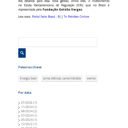
dos desafios para essa nova gestão, entra eles, o investimento
na Escola Iberoamericana de Regulação (EIR), que no Brasil é
representada pela
Fundação Getúlio Vargas
.
Leia mais:
Portal Fator Brasil - RJ
|
Tn Petróleo Online
Palavras-chave
Energia Solar
carros elétricos; carros híbridos
evento
Por data
07/2026
(1)
11/2024
(1)
08/2024
(2)
07/2024
(1)
05/2024
(1)
12/2022
(1)