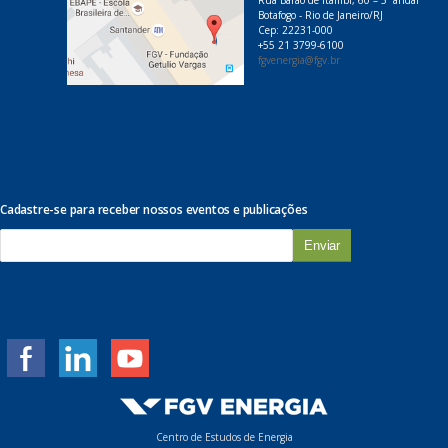
Rua Barão de Itambi, 60 – 5º andar
Botafogo - Rio de Janeiro/RJ
Cep: 22231-000
+55 21 3799-6100
fgvenergia@fgv.br
Cadastre-se para receber nossos eventos e publicações
E
-
m
a
i
l
*
Centro de Estudos de Energia