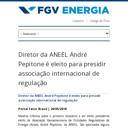
Pular
para
o
Cadastro
Código de Ética
conteúdo
F
principal
G
V
E
Diretor da ANEEL André
n
Pepitone é eleito para presidir
e
associação internacional de
r
regulação
g
i
Diretor da ANEEL André Pepitone é eleito para presidir
associação internacional de regulação
a
Portal Fator Brasil | 26/05/2018
Matéria informa sobre o primeiro brasileiro a ser eleito presidente
eleito da Associação Iberoamericana de Entidades Reguladoras de
Energia (Ariae), André Pepitone, da ANEEL. São apontados alguns