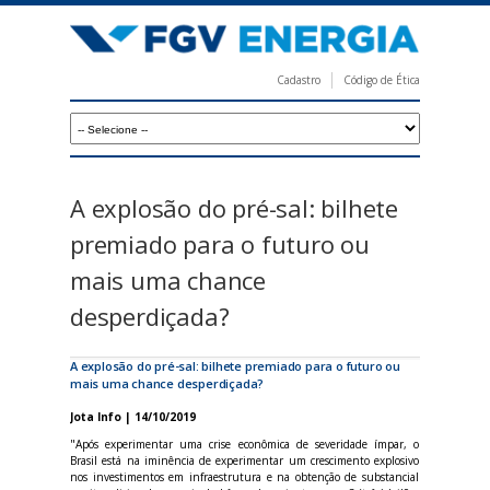
Pular
para
o
Cadastro
Código de Ética
conteúdo
F
principal
G
V
E
A explosão do pré-sal: bilhete
n
premiado para o futuro ou
e
mais uma chance
r
desperdiçada?
g
i
A explosão do pré-sal: bilhete premiado para o futuro ou
mais uma chance desperdiçada?
a
Jota Info | 14/10/2019
"Após experimentar uma crise econômica de severidade ímpar, o
Brasil está na iminência de experimentar um crescimento explosivo
nos investimentos em infraestrutura e na obtenção de substancial