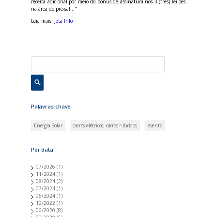
receita adicional por meio do bônus de assinatura nos 3 (três) leilões
na área do pré-sal..."
Leia mais:
Jota Info
Palavras-chave
Energia Solar
carros elétricos; carros híbridos
evento
Por data
07/2026
(1)
11/2024
(1)
08/2024
(2)
07/2024
(1)
05/2024
(1)
12/2022
(1)
06/2020
(8)