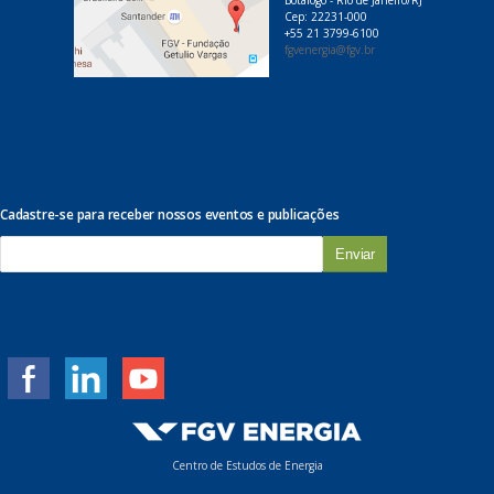
Botafogo - Rio de Janeiro/RJ
Cep: 22231-000
+55 21 3799-6100
fgvenergia@fgv.br
Cadastre-se para receber nossos eventos e publicações
E
-
m
a
i
l
*
Centro de Estudos de Energia