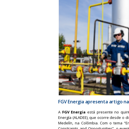
a
FGV Energia apresenta artigo n
A
FGV Energia
está presente no quint
Energía (ALADEE), que ocorre desde o di
Medelín, na Colômbia. Com o tema “En
Constraints and Opportunities”, o eve