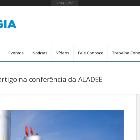
Pular
para
o
conteúdo
principal
Eventos
Notícias
Vídeos
Fale Conosco
Trabalhe Con
artigo na conferência da ALADEE