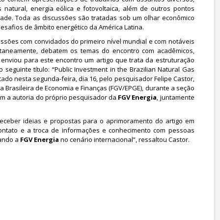
ás natural, energia eólica e fotovoltaica, além de outros pontos
lidade. Toda as discussões são tratadas sob um olhar econômico
esafios de âmbito energético da América Latina.
ssões com convidados do primeiro nível mundial e com notáveis
ltaneamente, debatem os temas do encontro com acadêmicos,
a
enviou para este encontro um artigo que trata da estruturação
 seguinte título: “Public Investment in the Brazilian Natural Gas
tado nesta segunda-feira, dia 16, pelo pesquisador Felipe Castor,
a Brasileira de Economia e Finanças (FGV/EPGE), durante a seção
em a autoria do próprio pesquisador da
FGV Energia
, juntamente
 receber ideias e propostas para o aprimoramento do artigo em
ontato e a troca de informações e conhecimento com pessoas
nando a
FGV Energia
no cenário internacional”, ressaltou Castor.