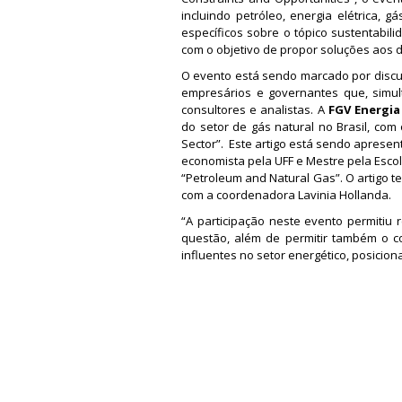
incluindo petróleo, energia elétrica, g
específicos sobre o tópico sustentabi
com o objetivo de propor soluções aos d
O evento está sendo marcado por discu
empresários e governantes que, simu
consultores e analistas. A
FGV Energi
do setor de gás natural no Brasil, com o
Sector”. Este artigo está sendo apresen
economista pela UFF e Mestre pela Escol
“Petroleum and Natural Gas”. O artigo t
com a coordenadora Lavinia Hollanda.
“A participação neste evento permitiu
questão, além de permitir também o c
influentes no setor energético, posicio