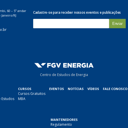
mbi, 60 – 5º andar
Cadastre-se para receber nossos eventos e publicações
 Janeiro/RJ
E
-
v.br
m
a
i
l
*
Centro de Estudos de Energia
CURSOS
EVENTOS
NOTÍCIAS
VÍDEOS
FALE CONOSCO
Cursos Gratuitos
e Estudos
MBA
MANTENEDORES
Regulamento