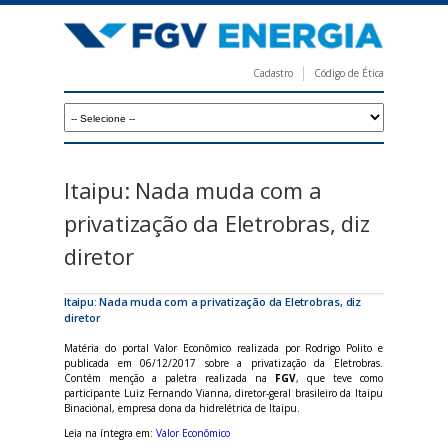
Pular
para
o
Cadastro
Código de Ética
conteúdo
F
principal
G
V
E
Itaipu: Nada muda com a
n
privatização da Eletrobras, diz
e
diretor
r
g
Itaipu: Nada muda com a privatização da Eletrobras, diz
diretor
i
Matéria do portal Valor Econômico realizada por Rodrigo Polito e
a
publicada em 06/12/2017 sobre a privatização da Eletrobras.
Contém menção a paletra realizada na
FGV
, que teve como
participante Luiz Fernando Vianna, diretor-geral brasileiro da Itaipu
Binacional, empresa dona da hidrelétrica de Itaipu.
Leia na íntegra em:
Valor Econômico