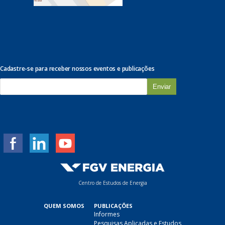
Cadastre-se para receber nossos eventos e publicações
E
-
m
a
i
l
*
Centro de Estudos de Energia
QUEM SOMOS
PUBLICAÇÕES
Informes
Pesquisas Aplicadas e Estudos