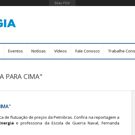
Pular
para
o
conteúdo
principal
Eventos
Notícias
Vídeos
Fale Conosco
Trabalhe Con
A PARA CIMA"
IMA"
ica de flutuação de preços da Petrobras. Confira na reportagem a
Energia
e professona da Escola de Guerra Naval,
Fernanda