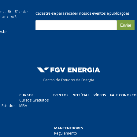
mbi, 60 – 5º andar
Cadastre-se para receber nossos eventos e publicações
 Janeiro/RJ
E
-
v.br
m
a
i
l
*
Centro de Estudos de Energia
CURSOS
EVENTOS
NOTÍCIAS
VÍDEOS
FALE CONOSCO
Cursos Gratuitos
e Estudos
MBA
MANTENEDORES
Regulamento