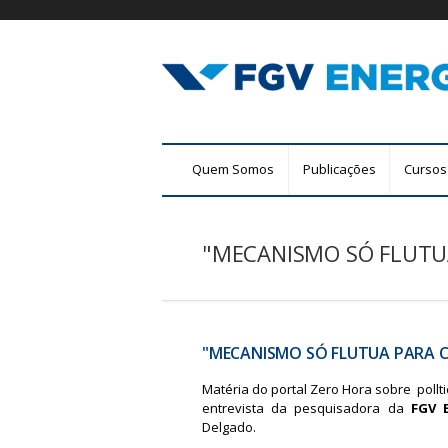
F
M
Quem Somos
Publicações
Cursos
G
e
n
V
u
"MECANISMO SÓ FLUTU
E
p
r
n
i
n
e
c
"MECANISMO SÓ FLUTUA PARA C
r
i
Matéria do portal Zero Hora sobre pollt
p
g
entrevista da pesquisadora da
FGV 
a
Delgado.
l
i