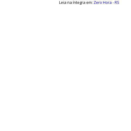
Leia na íntegra em:
Zero Hora - RS
a