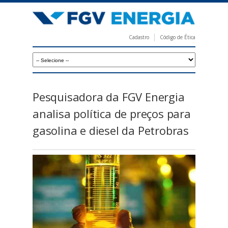
Pular
para
o
Cadastro
Código de Ética
conteúdo
F
principal
G
V
E
Pesquisadora da FGV Energia
n
analisa política de preços para
e
gasolina e diesel da Petrobras
r
g
i
a